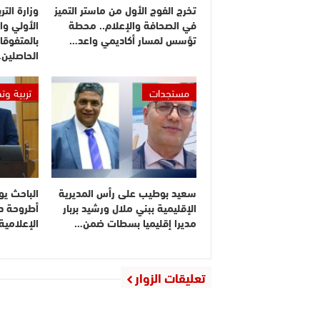
تخرج الفوج الأول من ماستر التميز
وزارة التر
في الصحافة والإعلام.. محطة
الأولي وا
تؤسس لمسار أكاديمي واعد…
بالمتفوقا
الحاصلين
مستجدات
تربية وت
سعيد بوطيب على رأس المديرية
الباحث يو
الإقليمية ببني ملال ورشيد بربار
أطروحة دك
مديرا إقليميا بسطات ضمن…
الإعلامي
تعليقات الزوار