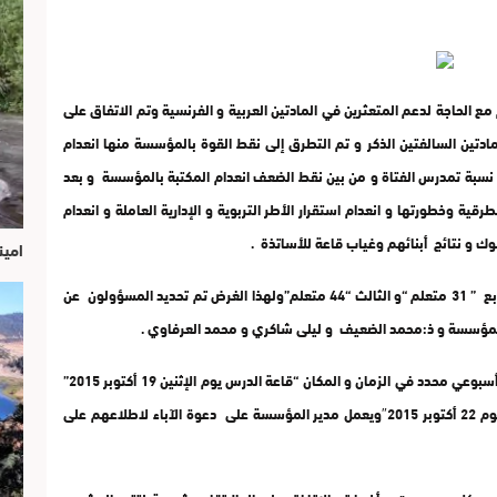
مع الحاجة لدعم المتعثرين في المادتين العربية و الفرنسية وتم الاتفاق على
مادتين السالفتين الذكر و تم التطرق إلى نقط القوة بالمؤسسة منها انعدام
ع نسبة تمدرس الفتاة و من بين نقط الضعف انعدام المكتبة بالمؤسسة و بعد
 وخطورتها و انعدام استقرار الأطر التربوية و الإدارية العاملة و انعدام
وك و نتائج أبنائهم وغياب قاعة للأساتذة .
امين
ومن بين الإجراءات العملية استهداف تلاميذ المستوى الرابع ” 31 متعلم “و الثالث “44 متعلم”ولهذا الغرض تم تحديد المسؤولون عن
ر المؤسسة و ذ:محمد الضعيف و ليلى شاكري و محمد العرفاوي .
و كإجراء تم الاتفاق على تقديم دروس الدعم وفق برنامج أسبوعي محدد في الزمان و المكان “قاعة الدرس يوم الإثنين 19 أكتوبر 2015”
لوضع روائز مختلفة في المادة لتفييء التلاميذ “حدد له يوم 22 أكتوبر 2015″ويعمل مدير المؤسسة على دعوة الآباء لاطلاعهم على