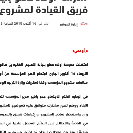
فريق القيادة لمشرو
نشر في
14 أكتوبر 2015 الساعة 12 و 50 دقيقة
إدارة الموقع
م أوحمي:
احتضنت مدرسة اولاد عطو بنيابة التعليم الفقيه بن صالح
الأربعاء 14 أكتوبر الجاري اجتماع لأطر المؤسسة من
مناقشة مشروع المؤسسة وفقا لمقررات وزارة التربية الوطن
في البداية افتتح الاجتماع عمر بلخير مدير المؤسسة لت
اللقاء ووضع تصور مشترك متوافق عليه كموضوع للمشروع
و رد واستحضار نماذج للمشروع و إكراهات تتعلق بالمدرس
في البادية والاطلاع على النتائج المحصل عليها في الس
وبغية الرفع من معدلات النجاح تم اختيار مستويين الث