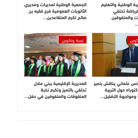
بية الوطنية والتعليم
الجمعية الوطنية لمديرات ومديري
لرياضة تحتفي
الثانويات العمومية فرع فقيه بن
ت والمتفوقين
صالح تكرم المتقاعدين…
…
كوين
تربية وتكوين
نس عثماني يناقش بتميز
المديرية الإقليمية ببني ملال
توراه حول التربية
تحتفي بالتميز وتكرم نخبة
ة ومواجهة التضليل…
المتفوقات والمتفوقين في حفل…