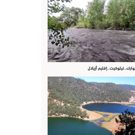
وارك..تيلوكيت..إقليم أزيلال