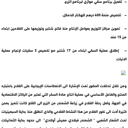
– تفعيل برنامج سقي موازي لبرنامج الزرع،
– تخصيص منحة 400 درهم للهكتار للدمكل،
– تموين مراكز التوزيع بعوامل الإنتاج منذ فاتح شتنبر وتوزيعها على الفلاحين ابتداء
من 15 منه.
– إطلاق عملية السقي ابتداء من 17 شتنبر مع تخصيص 3 سقيات لإنجاح عملية
الانبات.
ومن خلال تدخلات الحضور تمت الإشارة الى الانعكاسات الإيجابية على الفلاح باعتباره
المنتج والفاعل الأساسي في عملية انتاج مادة السكر التي تعتبر من الركائز الاقتصادية
في الجهة. ولعل رحلة الفلاح في زراعة الشمندر من الزرع الى القلع كانت تتميز بمحن
كثيرة أدت الى نفور الفلاح من هذا النشاط الفلاحي والذي انطلق منذ بداية السبعينيات
تحت الشعار الشعبي ” الشمندر فبلادي معيش أولادي” الى حدود بداية الثمانينات