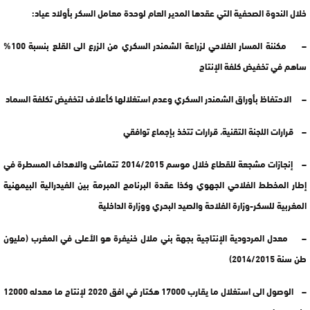
خلال الندوة الصحفية التي عقدها المدير العام لوحدة معامل السكر بأولاد عياد:
– مكننة المسار الفلاحي لزراعة الشمندر السكري من الزرع الى القلع بنسبة 100%
ساهم في تخفيض كلفة الإنتاج
– الاحتفاظ بأوراق الشمندر السكري وعدم استغلالها كأعلاف لتخفيض تكلفة السماد
– قرارات اللجنة التقنية، قرارات تتخذ بإجماع توافقي
– إنجازات مشجعة للقطاع خلال موسم 2014/2015 تتماشى والاهداف المسطرة في
إطار المخطط الفلاحي الجهوي وكذا عقدة البرنامج المبرمة بين الفيدرالية البيمهنية
المغربية للسكر-وزارة الفلاحة والصيد البحري ووزارة الداخلية
– معدل المردودية الإنتاجية بجهة بني ملال خنيفرة هو الأعلى في المغرب (مليون
طن سنة 2014/2015)
– الوصول الى استغلال ما يقارب 17000 هكتار في افق 2020 لإنتاج ما معدله 12000