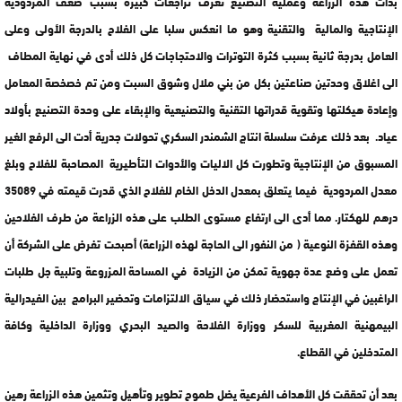
بدأت هذه الزراعة وعملية التصنيع تعرف تراجعات كبيرة بسبب ضعف المردودية
الإنتاجية والمالية والتقنية وهو ما انعكس سلبا على الفلاح بالدرجة الأولى وعلى
العامل بدرجة ثانية بسبب كثرة التوترات والاحتجاجات كل ذلك أدى في نهاية المطاف
الى اغلاق وحدتين صناعتين بكل من بني ملال وشوق السبت ومن تم خصخصة المعامل
وإعادة هيكلتها وتقوية قدراتها التقنية والتصنيعية والإبقاء على وحدة التصنيع بأولاد
عياد. بعد ذلك عرفت سلسلة انتاج الشمندر السكري تحولات جدرية أدت الى الرفع الغير
المسبوق من الإنتاجية وتطورت كل الاليات والأدوات التأطيرية المصاحبة للفلاح وبلغ
معدل المردودية فيما يتعلق بمعدل الدخل الخام للفلاح الذي قدرت قيمته في 35089
درهم للهكتار. مما أدى الى ارتفاع مستوى الطلب على هذه الزراعة من طرف الفلاحين
وهذه القفزة النوعية ( من النفور الى الحاجة لهذه الزراعة) أصبحت تفرض على الشركة أن
تعمل على وضع عدة جهوية تمكن من الزيادة في المساحة المزروعة وتلبية جل طلبات
الراغبين في الإنتاج واستحضار ذلك في سياق الالتزامات وتحضير البرامج بين الفيدرالية
البيمهنية المغربية للسكر ووزارة الفلاحة والصيد البحري ووزارة الداخلية وكافة
المتدخلين في القطاع.
بعد أن تحققت كل الأهداف الفرعية يضل طموح تطوير وتأهيل وتثمين هذه الزراعة رهين