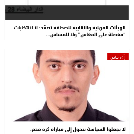
الهيئات المهنية والنقابية للصحافة تصعّد: لا لانتخابات
“مفصلة على المقاس” ولا للمساس…
رأي خاص
لا تجعلوا السياسة تتحول إلى مباراة كرة قدم.