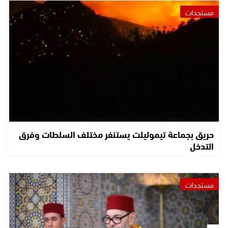
مستجدات
حريق بجماعة تيموليلت يستنفر مختلف السلطات وفرق
التدخل
مستجدات