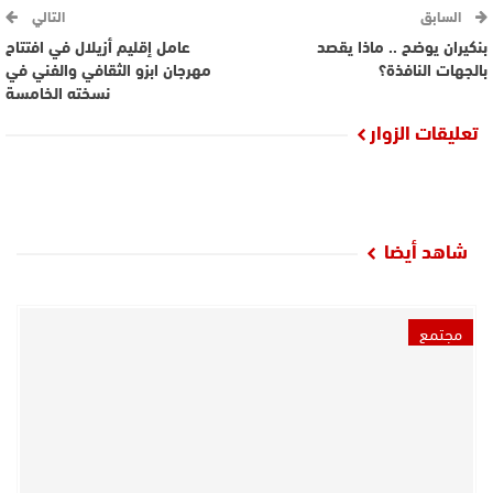
السابق
التالي
بنكيران يوضح .. ماذا يقصد
عامل إقليم أزيلال في افتتاح
بالجهات النافذة؟
مهرجان ابزو الثقافي والفني في
نسخته الخامسة
تعليقات الزوار
شاهد أيضا
مجتمع