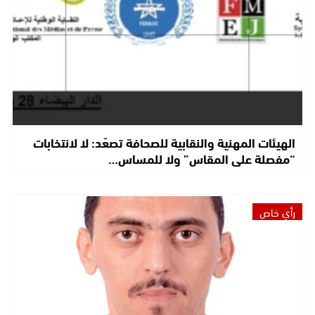
الهيئات المهنية والنقابية للصحافة تصعّد: لا لانتخابات
“مفصلة على المقاس” ولا للمساس…
رأي خاص