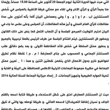
التي مرت فيها الدورة الثانية ليوم الجمعة 20 أكتوبر على الساعة 15.00 مساءاً، وإيمانا
منا بمبدأ الرأي و الرأي الآخر وفي لقاء مع ممثلي فرقة الأغلبية بالمجلس في شَخص
المستشارين (ب . م ) و ( ع . و ) وفي ردهماعلى البيان أكدا بأنه أحتوى على عدة
مغالطات للرأي العام المحلي و أبرز هاته المغالطات ،أن المجلس وعلى عكس ما جاء في
البيان احترم التوقيت المبرمج للجلسة و أن النصاب اكتمل كما ينص على ذلك القانون
وبحضور كل المستشارين ،ليتم افتتاح الجلسة من طرف الرئيس بكلمة ترحيبية بالجميع
و بحضور ممثل السلطة في شخص قائد المقاطعة الأولى ،و بعد بضع دقائق طلب
المستشار الجماعي و المحسوب على جناح المعارضة ( م . م ) نقطة نظام تطرق
لمواضيع خارج جدول الأعمال الذي يتضمن نقطتين اثنتين و هما : 1 _ تعيين ممثل
الجماعة في حظيرة مجموعة الجماعات الترابية الأطلس للمحافظة على البيئة و الغابة و
تنمية الموارد الطبيعية وتجهيز الجماعات. 2_ إعداد ميزانية الجماعة للسنة المالية 2016
.
حيت ان المستشار المعارض احتج على شكل الاستدعاء و طريقة كتابة اسمه بالقلم
الجاف و نسيان إضافة التعريف(ال) لاسمه العائلي ،و طريقة توصله بها والتي لا تليق
بسمعته وتاريخيه السياسي و المناصب التي تقلدها في مسيرته السياسية ،بالإضافة