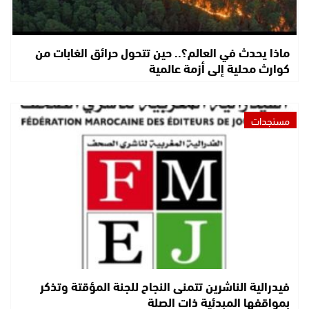
ماذا يحدث في العالم؟.. حين تتحول حرائق الغابات من
كوارث محلية إلى أزمة عالمية
مستجدات
فيدرالية الناشرين تتمنى النجاح للجنة المؤقتة وتذكر
بمواقفها المبدئية ذات الصلة