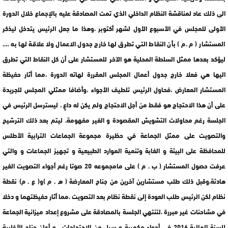
الى ذلك عاد لمناقشة النظام الداخلي الذي تمت المصادقة عليه بالإجماع خلال الدورة
الأولى للمجلس في الأسبوع الأول لشهر أكتوبر ،وهذا ما جعل الرئيس يتدخل ليذكر
المستشار ( م .م ) بأن النقاط التي تطرق لها خارج جدول الاعمال ولا علاقة لها به ….
ليؤكد بعدها ممثل السلطة المحلية هو الآخر للمستشار على أن كل النقاط التي تطرق
اليها هي فعلا خارج جدول أعمال المجلس المقررة لهاته الدورة ،مما أثار حفيظة
المستشار المعارض ،فحاول الرئيس تلطيف الأجواء ،وأضافا ممثلي المجلس للجريدة
على أن هذا الاحتجاج هو فقط من أجل الاحتجاج ولم يكن له داعٍ ، ليسترسل الرئيس في
الجلسة رغم محاولات التشويش المقصودة و الغير مفهومة، ليتم بعد ذلك الترشيح
والتصويت على ممثل الجماعة في حظيرة مجموعة الجماعات الترابية الأطلس
للمحافظة على البيئة و الغابة وتنمية الموارد الطبيعية و تجهيز الجماعات و والتي
عرفت حصول المستشار ( ب . م ) على مامجموعه 20 صوتا رغم أجواء التصويت الغير
هادئة،وقبل ذلك طلب مستشارين آخرين من جناح المعارضة ( ه . م )و( ع . م) نقطة
نظام لكن الرئيس طلب العودة إلى نقطة نظام بعد التصويت ،مما أثار حفيظتهما و دخلا
في مشاحنات غير مبررة ،لتنتهي الجلسة بالمصادقة على مشروع إعداد ميزانية الجماعة
للسنة المالية 2016 في أجواء مكهربة و سيل من الاحتجاجات . و أعلن جناح الأغلبية