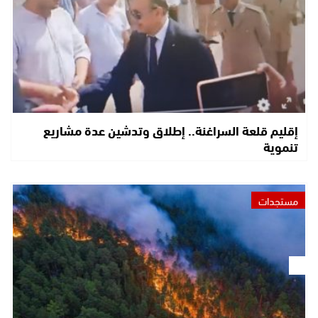
إقليم قلعة السراغنة.. إطلاق وتدشين عدة مشاريع
تنموية
مستجدات