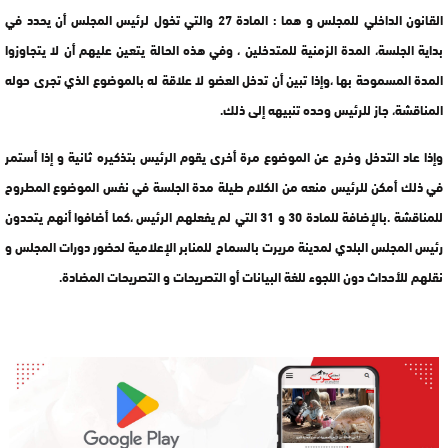
القانون الداخلي للمجلس و هما : المادة 27 والتي تخول لرئيس المجلس أن يحدد في
بداية الجلسة، المدة الزمنية للمتدخلين ، وفي هذه الحالة يتعين عليهم أن لا يتجاوزوا
المدة المسموحة بها ،وإذا تبين أن تدخل العضو لا علاقة له بالموضوع الذي تجرى حوله
المناقشة، جاز للرئيس وحده تنبيهه إلى ذلك.
وإذا عاد التدخل وخرج عن الموضوع مرة أخرى يقوم الرئيس بتذكيره ثانية و إذا أستمر
في ذلك أمكن للرئيس منعه من الكلام طيلة مدة الجلسة في نفس الموضوع المطروح
للمناقشة .بالإضافة للمادة 30 و 31 التي لم يفعلهم الرئيس ،كما أضافوا أنهم يتحدون
رئيس المجلس البلدي لمدينة مريرت بالسماح للمنابر الإعلامية لحضور دورات المجلس و
نقلهم للأحداث دون اللجوء للغة البيانات أو التصريحات و التصريحات المضادة.