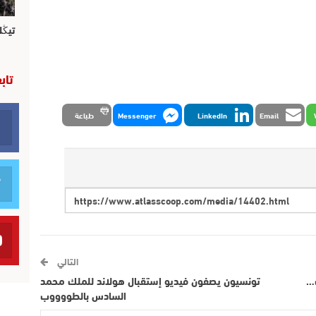
تيڭل
تاب
Email
LinkedIn
Messenger
طباعة
التالي
ب…
تونسيون يصفون فيديو إستقبال هولاند للملك محمد
السادس بالطووووب