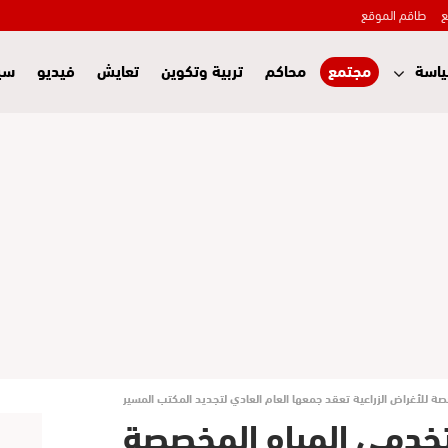
ع
طاقم الموقع
اسة
مجتمع
محاكم
تربية وتكوين
تعايش
فيديو
سي
 للأغراض الزراعية تعقد جمعها العام العادي لتجديد المكتب المسير
خدمي المياه المخصصة