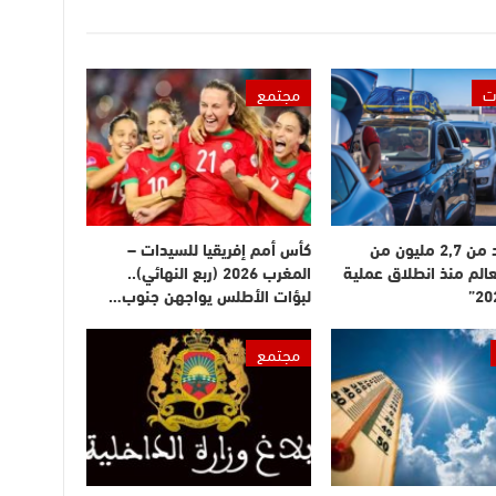
ت
مجتمع
دخول أزيد من 2,7 مليون من
كأس أمم إفريقيا للسيدات –
عالم منذ انطلاق عملية
المغرب 2026 (ربع النهائي)..
لبؤات الأطلس يواجهن جنوب…
مجتمع