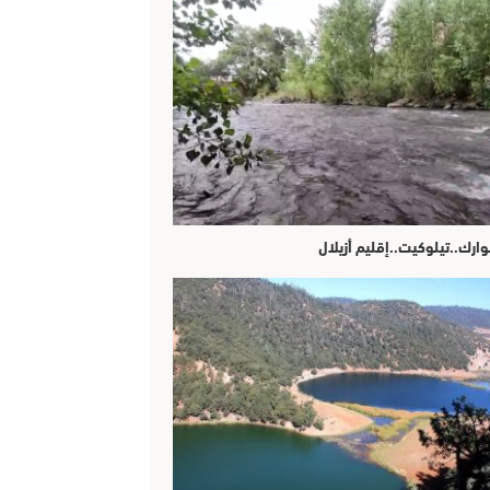
وارك..تيلوكيت..إقليم أزيلال