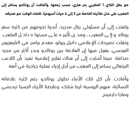
مع بطل الكاي 1 المغربي بدر هاري، حسب زعمها. وأضافت أن رونالدو يسافر إلى
المغرب على متن طائرته الخاصة من 3 إلى 4 مرات أسبوعيًا، لقضاء الوقت مع صديقه.
ولفتت إلى أن مسئولي ريال مدريد، أبدوا تخوفهم من كثرة سفر
رونالدو إلى المغرب، ومدى تأثيره على مستواه داخل الملعب.
ونقلت تصريحات للإعلامي دانيل ريولو، مقدم برامج في التليفزيون
الفرنسي، يقول فيها إن العلاقة بين رونالدو وبدر أكثر من مجرد
صداقة. فيما أشارت إلى أن هناك تقارير إعلامية تفيد بأن اللاعب
البرتغالي يسافر إلى المغرب من أجل إجراء عملية جراحية في أنفه.
وأفادت بأن كل تلك الأنباء تطول رونالدو رغم كثرة علاقاته
النسائية، منهم الروسية ارينا شايك، وعارضتا الأزياء اليسيا تيديشي
وماجا دارفينج.