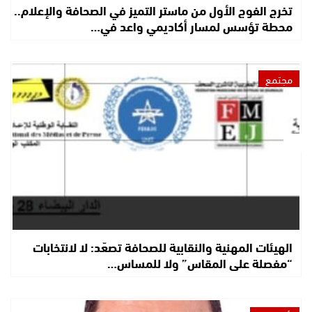
تخرج الفوج الأول من ماستر التميز في الصحافة والإعلام..
محطة تؤسس لمسار أكاديمي واعد في…
مجتمع
الهيئات المهنية والنقابية للصحافة تصعّد: لا لانتخابات
“مفصلة على المقاس” ولا للمساس…