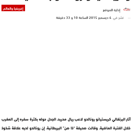
إفريقيا والعالم
إدارة الموقع
نشر في
4 ديسمبر 2015 الساعة 10 و 33 دقيقة
آثار البرتغالي كريستيانو رونالدو لاعب ريال مدريد، الجدل حوله بكثرة سفره إلى المغرب
خلال الفترة الماضية. وقالت صحيفة “ذا صن” البريطانية، إن رونالدو لديه علاقة شذوذ