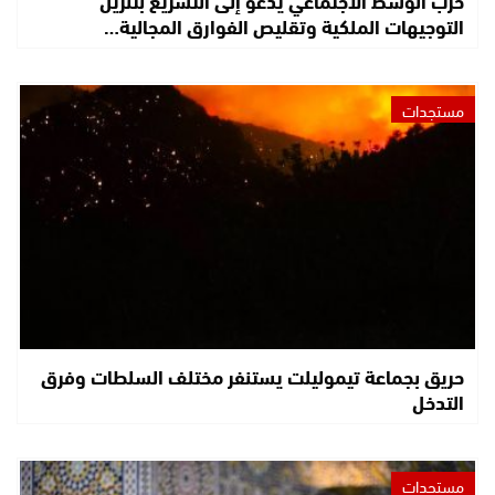
حزب الوسط الاجتماعي يدعو إلى التسريع بتنزيل
التوجيهات الملكية وتقليص الفوارق المجالية…
مستجدات
حريق بجماعة تيموليلت يستنفر مختلف السلطات وفرق
التدخل
مستجدات