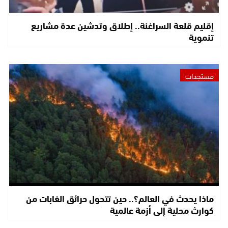
إقليم قلعة السراغنة.. إطلاق وتدشين عدة مشاريع
تنموية
مستجدات
ماذا يحدث في العالم؟.. حين تتحول حرائق الغابات من
كوارث محلية إلى أزمة عالمية