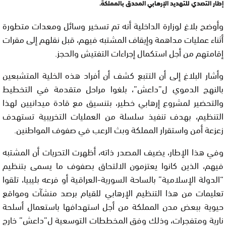
إطار التصدي للتهديد الإرهابي المحدق بالمملكة.
وأوضح بلاغ لوزارة الداخلية أنه تم تسخير وسائل ومعدات متطورة
أثناء عمليات مداهمة وإيقاف المشتبه فيهم، قبل نقلهم إلى مقرات
إقامتهم من أجل استكمال إجراءات التفتيش والحجز.
وأشار البلاغ إلى أن التتبع كشف أن أفراد هذه الخلية المتشبعين
بالنهج الدموي ل”داعش”، بلغوا مراحل متقدمة في التخطيط
والتحضير لمشروع إرهابي خطير، بتنسيق مع قادة ميدانيين لهذا
التنظيم، بهدف تنفيذ سلسلة من العمليات التخريبية تستهدف
زعزعة أمن واستقرار المملكة وبث الرعب في صفوف المواطنين.
وفي هذا الإطار، يضيف المصدر ذاته، أظهرت التحريات أن المشتبه
فيهم، الذين كانوا يعتزمون الالتحاق بصفوف ما يسمى بتنظيم
“الدولة الإسلامية” بالساحة السورية-العراقية أو فرعه بليبيا، تلقوا
تعليمات من هذا التنظيم الإرهابي للقيام برصد منشآت ومواقع
حيوية ببعض مدن المملكة من أجل استهدافها باستعمال أسلحة
نارية ومتفجرات، وذلك وفق المخططات التوسعية ل”داعش” خارج