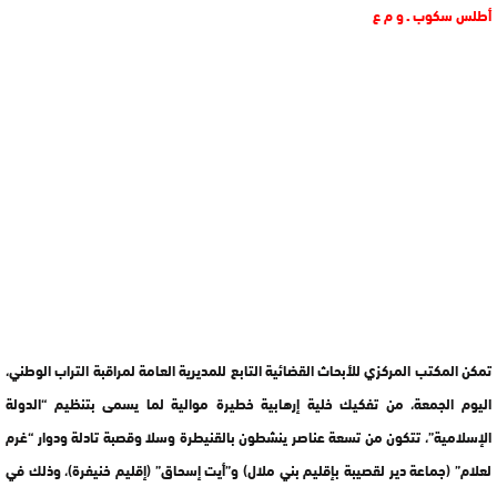
أطلس سكوب ـ و م ع
تمكن المكتب المركزي للأبحاث القضائية التابع للمديرية العامة لمراقبة التراب الوطني،
اليوم الجمعة، من تفكيك خلية إرهابية خطيرة موالية لما يسمى بتنظيم “الدولة
الإسلامية”، تتكون من تسعة عناصر ينشطون بالقنيطرة وسلا وقصبة تادلة ودوار “غرم
لعلام” (جماعة دير لقصيبة بإقليم بني ملال) و”أيت إسحاق” (إقليم خنيفرة)، وذلك في