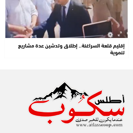
إقليم قلعة السراغنة.. إطلاق وتدشين عدة مشاريع
تنموية