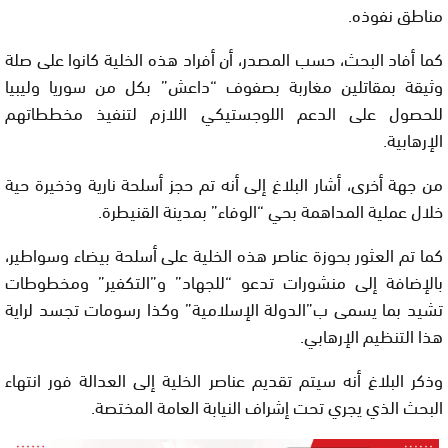
مناطق نفوذه.
كما أفاد البحث، حسب المصدر، أن أفراد هذه الخلية كانوا على صلة
وثيقة بمقاتلين مغاربة بصفوف “داعش” بكل من سوريا وليبيا
للحصول على الدعم اللوجستيكي اللازم لتنفيذ مخططاتهم
الإرهابية.
من جهة أخرى، أشار البلاغ إلى أنه تم حجز أسلحة نارية وذخيرة حية
خلال عملية المداهمة بحي “الوفاء” بمدينة القنيطرة.
كما تم العثور بحوزة عناصر هذه الخلية على أسلحة بيضاء وسواطير،
بالإضافة إلى منشورات تدعو “للجهاد” و”التكفير” ومخطوطات
تشيد بما يسمى ب”الدولة الإسلامية” وكذا رسومات تجسد لراية
هذا التنظيم الإرهابي.
وذكر البلاغ أنه سيتم تقديم عناصر الخلية إلى العدالة فور انتهاء
البحث الذي يجري تحت إشراف النيابة العامة المختصة.