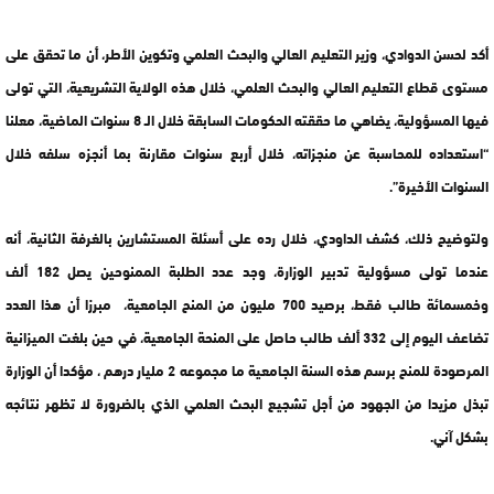
أكد لحسن الدوادي، وزير التعليم العالي والبحث العلمي وتكوين الأطر، أن ما تحقق على
مستوى قطاع التعليم العالي والبحث العلمي، خلال هذه الولاية التشريعية، التي تولى
فيها المسؤولية، يضاهي ما حققته الحكومات السابقة خلال الـ 8 سنوات الماضية، معلنا
“استعداده للمحاسبة عن منجزاته، خلال أربع سنوات مقارنة بما أنجزه سلفه خلال
السنوات الأخيرة”.
ولتوضيح ذلك، كشف الداودي، خلال رده على أسئلة المستشارين بالغرفة الثانية، أنه
عندما تولى مسؤولية تدبير الوزارة، وجد عدد الطلبة الممنوحين يصل 182 ألف
وخمسمائة طالب فقط، برصيد 700 مليون من المنح الجامعية، مبرزا أن هذا العدد
تضاعف اليوم إلى 332 ألف طالب حاصل على المنحة الجامعية، في حين بلغت الميزانية
المرصودة للمنح برسم هذه السنة الجامعية ما مجموعه 2 مليار درهم ، مؤكدا أن الوزارة
تبذل مزيدا من الجهود من أجل تشجيع البحث العلمي الذي بالضرورة لا تظهر نتائجه
بشكل آني.