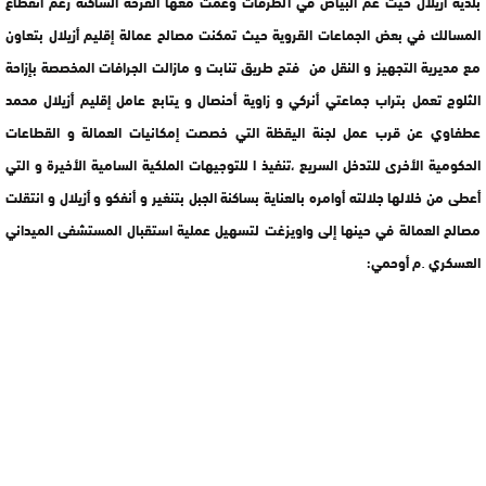
بلدية أزيلال حيث عم البياض في الطرقات وعمت معها الفرحة الساكنة رغم انقطاع
المسالك في بعض الجماعات القروية حيث تمكنت مصالح عمالة إقليم أزيلال بتعاون
مع مديرية التجهيز و النقل من فتح طريق تنابت و مازالت الجرافات المخصصة بإزاحة
الثلوج تعمل بتراب جماعتي أنركي و زاوية أحنصال و يتابع عامل إقليم أزيلال محمد
عطفاوي عن قرب عمل لجنة اليقظة التي خصصت إمكانيات العمالة و القطاعات
الحكومية الأخرى للتدخل السريع ،تنفيذ ا للتوجيهات الملكية السامية الأخيرة و التي
أعطى من خلالها جلالته أوامره بالعناية بساكنة الجبل بتنغير و أنفكو و أزيلال و انتقلت
مصالح العمالة في حينها إلى واويزغت لتسهيل عملية استقبال المستشفى الميداني
.
العسكري
م أوحمي: