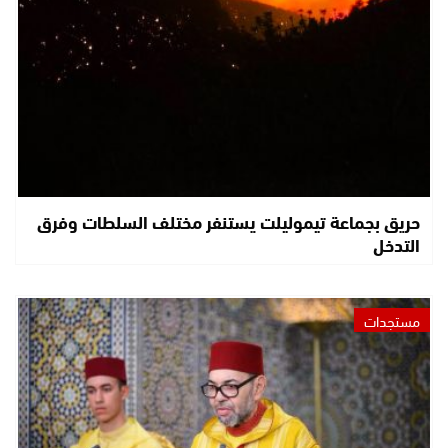
حريق بجماعة تيموليلت يستنفر مختلف السلطات وفرق
التدخل
مستجدات