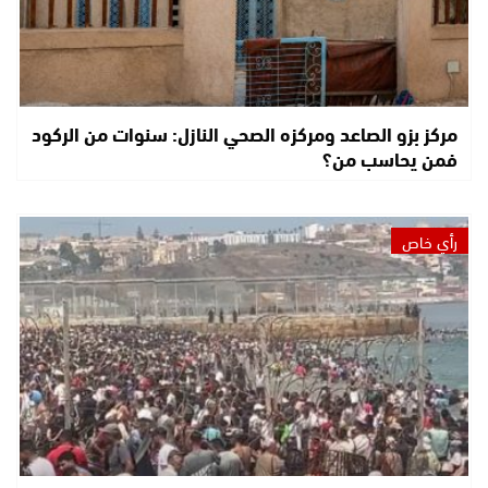
مركز بزو الصاعد ومركزه الصحي النازل: سنوات من الركود
فمن يحاسب من؟
رأي خاص