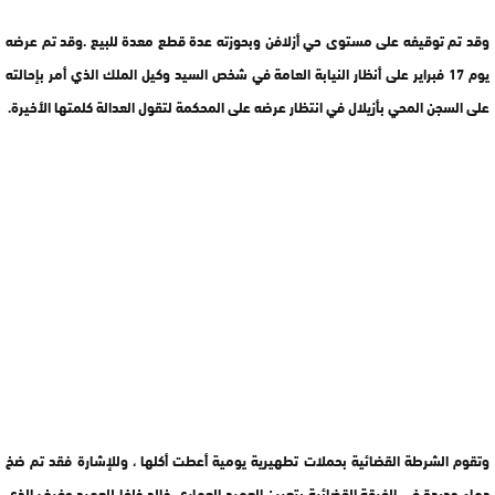
وقد تم توقيفه على مستوى حي أزلافن وبحوزته عدة قطع معدة للبيع .وقد تم عرضه
يوم 17 فبراير على أنظار النيابة العامة في شخص السيد وكيل الملك الذي أمر بإحالته
على السجن المحي بأزيلال في انتظار عرضه على المحكمة لتقول العدالة كلمتها الأخيرة.
وتقوم الشرطة القضائية بحملات تطهيرية يومية أعطت أكلها ، وللإشارة فقد تم ضخ
دماء جديدة في الفرقة القضائية بتعيين العميد العماري خالد خلفا للعميد عفيف الذي