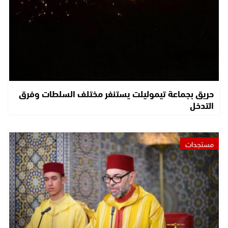
حريق بجماعة تيموليلت يستنفر مختلف السلطات وفرق
التدخل
مستجدات