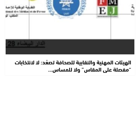
الهيئات المهنية والنقابية للصحافة تصعّد: لا لانتخابات
“مفصلة على المقاس” ولا للمساس…