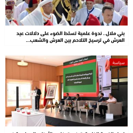
بني ملال.. ندوة علمية تسلط الضوء على دلالات عيد
العرش في ترسيخ التلاحم بين العرش والشعب…
سياسة