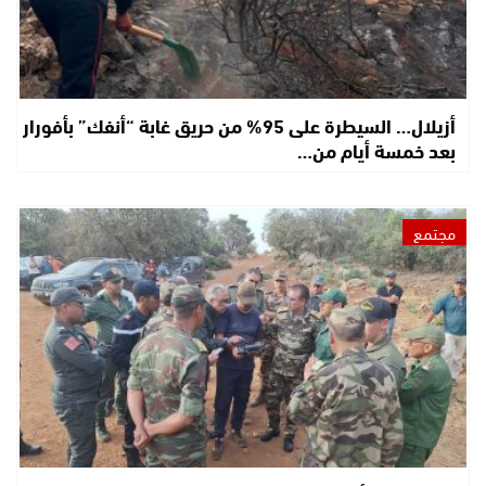
أزيلال… السيطرة على 95% من حريق غابة “أنفك” بأفورار
بعد خمسة أيام من…
مجتمع