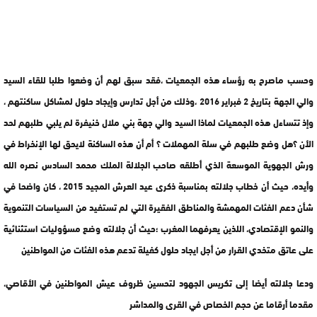
وحسب ماصرح به رؤساء هذه الجمعيات ،فقد سبق لهم أن وضعوا طلبا للقاء السيد
والي الجهة بتاريخ 2 فبراير 2016 ،وذلك من أجل تدارس وإيجاد حلول لمشاكل ساكنتهم ،
وإذ تتساءل هذه الجمعيات لماذا السيد والي جهة بني ملال خنيفرة لم يلبي طلبهم لحد
الأن ؟هل وضع طلبهم في سلة المهملات ؟ أم أن هذه الساكنة لايحق لها الإنخراط في
ورش الجهوية الموسعة الذي أطلقه صاحب الجلالة الملك محمد السادس نصره الله
وأيده، حيث أن خطاب جلالته بمناسبة ذكرى عيد العرش المجيد 2015 ، كان واضحا في
شأن دعم الفئات المهمشة والمناطق الفقيرة التي لم تستفيد من السياسات التنموية
والنمو الإقتصادي، اللذين يعرفهما المغرب ؛حيث أن جلالته وضع مسؤوليات استثنائية
على عاتق متخدي القرار من أجل ايجاد حلول كفيلة تدعم هذه الفئات من المواطنين
ودعا جلالته أيضا إلى تكريس الجهود لتحسين ظروف عيش المواطنين في الأقاصي،
مقدما أرقاما عن حجم الخصاص في القرى والمداشر