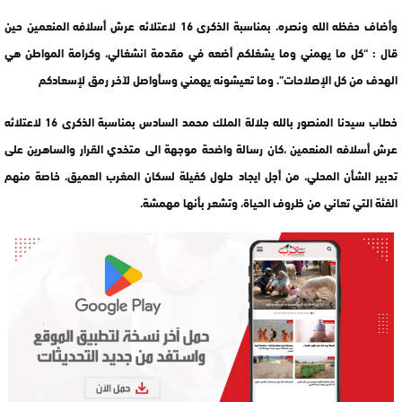
وأضاف حفظه الله ونصره، بمناسبة الذكرى 16 لاعتلائه عرش أسلافه المنعمين حين
قال : “كل ما يهمني وما يشغلكم أضعه في مقدمة انشغالي، وكرامة المواطن هي
الهدف من كل الإصلاحات”. وما تعيشونه يهمني وسأواصل لآخر رمق لإسعادكم
خطاب سيدنا المنصور بالله جلالة الملك محمد السادس بمناسبة الذكرى 16 لاعتلائه
عرش أسلافه المنعمين ،كان رسالة واضحة موجهة الى متخدي القرار والساهرين على
تدبير الشأن المحلي، من أجل ايجاد حلول كفيلة لسكان المغرب العميق، خاصة منهم
الفئة التي تعاني من ظروف الحياة، وتشعر بأنها مهمشة.