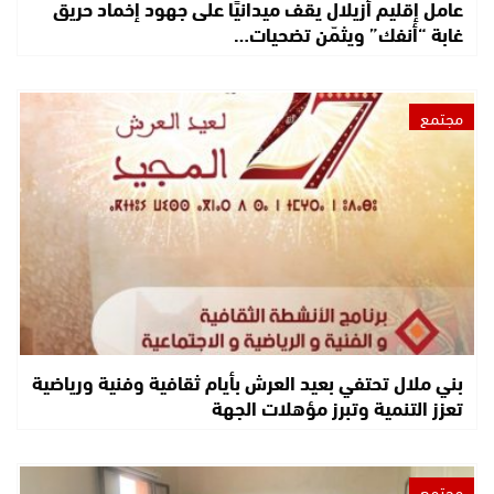
عامل إقليم أزيلال يقف ميدانيًا على جهود إخماد حريق
غابة “أنفك” ويثمّن تضحيات…
مجتمع
بني ملال تحتفي بعيد العرش بأيام ثقافية وفنية ورياضية
تعزز التنمية وتبرز مؤهلات الجهة
مجتمع