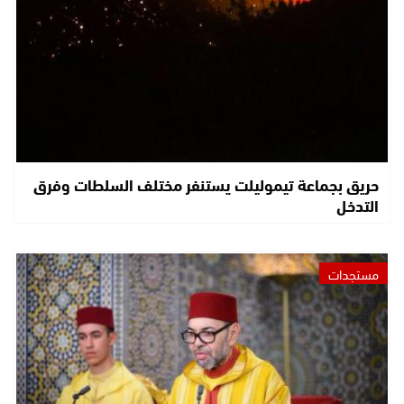
حريق بجماعة تيموليلت يستنفر مختلف السلطات وفرق
التدخل
مستجدات