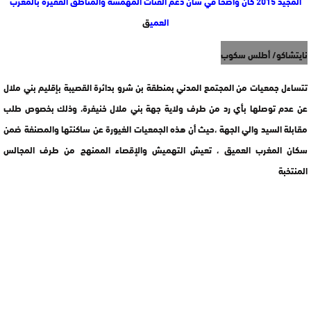
المجيد 2015 كان واضحا في شأن دعم الفئات المهمشة والمناطق الفقيرة بالمغرب
العمي
ق
نايتشاكو/ أطلس سكوب
تتساءل جمعيات من المجتمع المدني بمنطقة بن شرو بدائرة القصيبة بإقليم بني ملال
عن عدم توصلها بأي رد من طرف ولاية جهة بني ملال خنيفرة، وذلك بخصوص طلب
مقابلة السيد والي الجهة ،حيث أن هذه الجمعيات الغيورة عن ساكنتها والمصنفة ضمن
سكان المغرب العميق ، تعيش التهميش والإقصاء الممنهج من طرف المجالس
المنتخبة