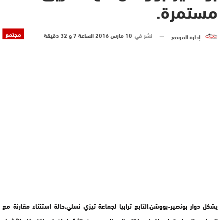
مستمرة.
مجتمع
نشر في
10 مارس 2016 الساعة 7 و 32 دقيقة
إدارة الموقع
يشكل دوار بونصير-بووشن،التابع ترابيا لجماعة تيزي نسلي،حالة استثناء مقارنة مع