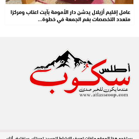
عامل إقليم أزيلال يدشن دار الأمومة بآيت اعتاب ومركزا
متعدد التخصصات بفم الجمعة في خطوة…
يستخدم هذا الموقع ملفات تعريف الارتباط لتحسين تجربتك. سنفترض أنك
مدير النشر : عبد الله عزي / جميع الحقوق