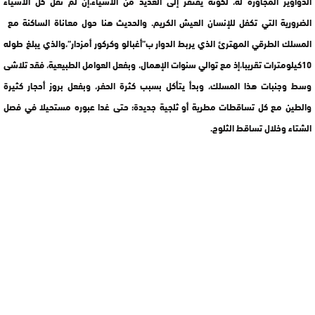
الدواوير المجاورة له، لكونه يفتقر إلى العديد من الأشياء،إن لم نقل كل الأشياء
الضرورية التي تكفل للإنسان العيش الكريم. والحديث هنا حول معاناة الساكنة مع
المسلك الطرقي المهترئ الذي يربط الدوار ب”أغبالو وكركور أمزدار”،والذي يبلغ طوله
10كيلومترات تقريبا،إذ مع توالي سنوات الإهمال، وبفعل العوامل الطبيعية، فقد تلاشى
وسط وجنبات هذا المسلك، وبدأ يتأكل بسبب كثرة الحفر، وبفعل بروز أحجار كثيرة
والطين مع كل تساقطات مطرية أو ثلجية جديدة؛ حتى غدا عبوره مستحيلا في فصل
الشتاء وخلال تساقط الثلوج.