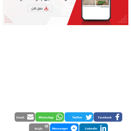
Email
WhatsApp
Twitter
Facebook
LinkedIn
Messenger
طباعة