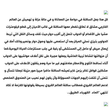
كل هذا جعل الساكنة في دوامة من المعاناة و في حالة عزلة و تهميش عن العالم
الخارجي.مشاق لا تطاق؛تضطر معها الساكنة في غالب الأحيان إلى قطع كيلومترات
مشيا على الأقدام أو الدواب لتصل إلى أقرب دوار،حيث تقف وسائل النقل التي تربط
الدواوير بتيزي نسلي المركز،بعد أن استعصى عليها وصول دوار بونصير،وذلك أملا في
إيصال مريض أو حامل إلى المستشفى،أو رغبة في جلب مستلزمات الحياة اليومية.كما
أن مزوالتها لنشاط تربية الماشية يجعلها مجبرة على نقل أعلاف مواشيها على الدواب
أثناء تساقط الثلوج والأمطار.صادفتهم غير ما مرة وهم ينقلون الأعلاف على الدواب
مشكلين قوافل تذكر بزمن غابر،تعيشه الساكنة حاضرا مريرا.صور حزينة تجعلنا نتسأل و
نتمنى أن تلتفت إليهم الجهات المسوؤلة،وأن يكون لهم نصيب من الصندوق المخصص
لدعم العالم القروي.فمطالب ساكنة العالم القروي بسيطة يقولونها كلازمة لا تكاد
تنتهي “الماء، الكهرباء، الطريق…