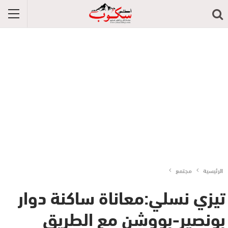
الرئيسية
مجتمع
تيزي نسلي:معاناة ساكنة دوار
بونصير-بووشن مع الطريق