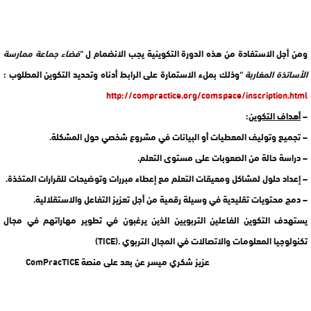
ومن أجل الاستفادة من هذه الدورة التكوينية يجب الانضمام ل “
فضاء جماعة ممارسة
الأساتذة المغاربة
“وذلك بملء الاستمارة على الرابط أدناه وتحديد التكوين المطلوب :
http://compractice.org/comspace/inscription.html
–
أهداف التكوين
:
– تجميع وتوليف المعطيات أو البيانات في مشروع شخصي حول المشكلة.
– دراسة حالة من الصعوبات على مستوى التعلم.
– إعداد حلول لمشاكل ومعيقات التعلم مع إعطاء مبررات وتوضيحات للقرارات المتخذة.
– دمج محتويات تقليدية في وسيلة رقمية من أجل تعزيز التفاعل والاستقلالية.
يستهدف التكوين الفاعلين التربويين الذين يرغبون في تطوير مهاراتهم في مجال
تكنولوجيا المعلومات والاتصالات في المجال التربوي .(TICE)
عزيز شكري ميسر عن بعد على منصة ComPracTICE