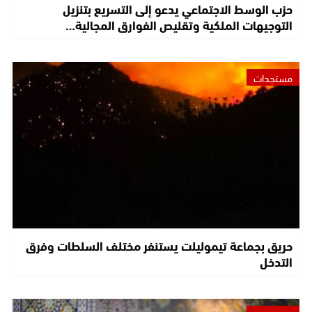
حزب الوسط الاجتماعي يدعو إلى التسريع بتنزيل
التوجيهات الملكية وتقليص الفوارق المجالية…
مستجدات
حريق بجماعة تيموليلت يستنفر مختلف السلطات وفرق
التدخل