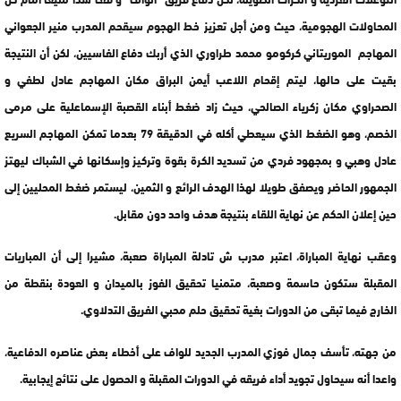
المحاولات الهجومية، حيث ومن أجل تعزيز خط الهجوم سيقحم المدرب منير الجعواني
المهاجم الموريتاني كركومو محمد طراوري الذي أربك دفاع الفاسيين، لكن أن النتيجة
بقيت على حالها، ليتم إقحام اللاعب أيمن البراق مكان المهاجم عادل لطفي و
الصحراوي مكان زكرياء الصالحي، حيث زاد ضغط أبناء القصبة الإسماعلية على مرمى
الخصم، وهو الضغط الذي سيعطي أكله في الدقيقة 79 بعدما تمكن المهاجم السريع
عادل وهبي و بمجهود فردي من تسديد الكرة بقوة وتركيز وإسكانها في الشباك ليهتز
الجمهور الحاضر ويصفق طويلا لهذا الهدف الرائع و الثمين، ليستمر ضغط المحليين إلى
حين إعلان الحكم عن نهاية اللقاء بنتيجة هدف واحد دون مقابل.
وعقب نهاية المباراة، اعتبر مدرب ش تادلة المباراة صعبة، مشيرا إلى أن المباريات
المقبلة ستكون حاسمة وصعبة، متمنيا تحقيق الفوز بالميدان و العودة بنقطة من
الخارج فيما تبقى من الدورات بغية تحقيق حلم محبي الفريق التدلاوي.
من جهته، تأسف جمال فوزي المدرب الجديد للواف على أخطاء بعض عناصره الدفاعية،
واعدا أنه سيحاول تجويد أداء فريقه في الدورات المقبلة و الحصول على نتائج إيجابية.