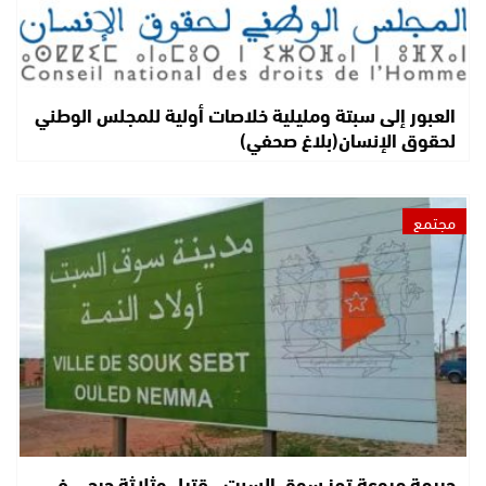
العبور إلى سبتة ومليلية خلاصات أولية للمجلس الوطني
لحقوق الإنسان(بلاغ صحفي)
مجتمع
جريمة مروعة تهز سوق السبت.. قتيل وثلاثة جرحى في