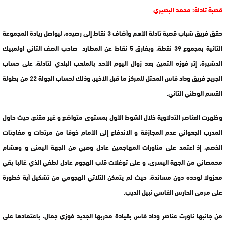
قصبة تادلة: محمد البصيري
حقق فريق شباب قصبة تادلة الأهم وأضاف 3 نقاط إلى رصيده، ليواصل ريادة المجموعة
الثانية بمجموع 39 نقطة، وبفارق 5 نقاط عن المطارد صاحب الصف الثاني اولمبيك
الدشيرة، إثر فوزه الثمين بعد زوال اليوم الأحد بالملعب البلدي لتادلة، على حساب
الجريح فريق وداد فاس المحتل للمركز ما قبل الأخير، وذلك لحساب الجولة 22 من بطولة
القسم الوطني الثاني.
وظهرت العناصر التدلاوية خلال الشوط الأول بمستوى متواضع و غير مقنع، حيث حاول
المدرب الجعواني عدم المجازفة و الاندفاع إلى الأمام خوفا من مرتدات و مفاجئات
الخصم، إذ اعتمد على مناورات المهاجمين عادل وهبي من الجهة اليمنى و وهشام
محمصاني من الجهة اليسرى، و على توغلات قلب الهجوم عادل لطفي الذي غالبا بقي
معزولا لوحده دون مساندة، حيث لم يتمكن الثلاثي الهجومي من تشكيل أية خطورة
على مرمى الحارس الفاسي نبيل الديب.
من جانبها ناورت عناصر وداد فاس بقيادة مدربها الجديد فوزي جمال، باعتمادها على