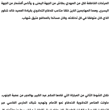
المرتدات الخاطفة لكل من المهدي بطاش من الجهة اليمنى و وأناس أقشمار من الجهة
اليسرى، وهما المهاجمين الذين خلقا متاعب للدفاع التدلاوي بقيادة العميد خالد شكور
الذي كان متوفقا في كل تدخلاته، وكان مساندا بالمدافع عتيق شهاب.
خلال الشوط الثاني من المباراة التي قادها الحكم عبد الكبير بوالحجر من عصبة الجنوب،
حاولت العناصر التدلاوية الاندفاع نحو الأمام وتهديد شباك الحارس الفاسي عبر
التوغلات الفردية و الكرات الطويلة، لكن دفاع فريق “الواف” و قف سدا منيعا أمام كل