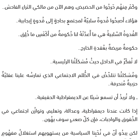
وكَمْ مِنهُم خَرجُوا من الحضيض، وهم الآن من مالكي الثراءِ الفاحش..
هؤلاء أصبحُوا قُدوةً سلبيّةً لمجتمعٍ بحاجةٍ إلى قُدوةٍ إيجابية..
القُدوةُ السّلبيةُ هي ما أَعدّتْهُ لنا حُكومةٌ من أكْفَسِ ما خُلِق..
حكومةٌ مريضةٌ بعُقدةِ الخارج..
لا تُفكّرُ في الداخل حيثُ مُشكلَتُنا الرئيسية..
ومُشكلتُنا تتلخّصُ في الظُّلم الاجتماعي الذي تمارسُه علينا عقليّةٌ
حزبيةٌ مُنحرفة..
ــ ولا تُريدُ أن تسمع شيئا عن الديمقراطية الحقيقية..
إذا كانت عندنا ديمقراطية، وعدالة، وتعليم، وتوازُن اجتماعي في
الحُقوق والواجبات، فإن كلّ صعبٍ سوف يهُون..
لكن يبدُو أنّ في نُخَبِنا السياسية من يستهويهم استغلالُ مفهُومِ