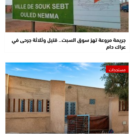
جريمة مروعة تهز سوق السبت.. قتيل وثلاثة جرحى في
عراك دام
مستجدات