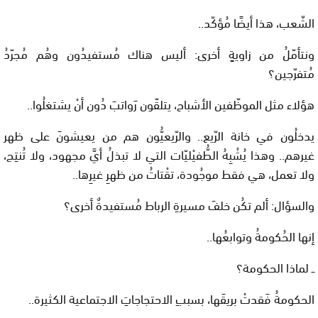
الشّعب، هذا أيضًا مُؤكّد..
ونتأمّلُ من زاويةٍ أخرى: أليس هناك مُستفيدُون وهُم مُجرّدُ
مُتفرّجين؟
هؤلاء مثل الموظّفين الأشباح، يتلقّون رَواتبَ دُون أنْ يشتغلُوا..
يدخلُون في خانة الرّيع.. والرّيعيُّون هم من يعيشونَ على ظهر
غيرهم.. وهذا يُشْبِهُ الطُّفيْليّات التي لا تبذلُ أيَّ مجهود، ولا تُنتِج،
ولا تعمل، هي فقط موجُودة، تقْتاتُ من ظهرِ غيرِها..
والسؤال: ألم تكُن خلفَ مسيرةِ الرباط مُستفيدةٌ أخرى؟
إنها الحُكومةُ وتوابعُها..
ــ لماذا الحكومة؟
الحكومةُ فَقدتْ بريقَها، بسببِ الاحتجاجاتِ الاجتماعية الكثيرة..