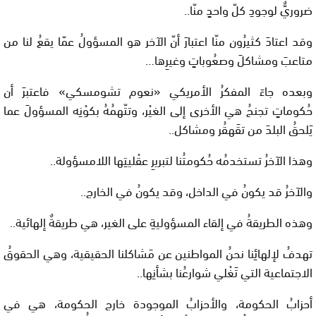
ضروريٌّ لوجودِ كلّ واحدٍ منّا..
وقد اعتادَ كثيرُون منّا اعتبارَ أنّ الآخر هو المسؤولُ عمّا يقعُ لنا من
متاعبَ ومشاكلَ وصعُوباتٍ وغيرِها…
وبعده جاءَ المفكرُ الأمريكي «نعوم تشومسكي» فاعتبرَ أن
حُكوماتٍ تجنحُ هي الأخرى إلى الغيْر، وتتّهمُهُ بكوْنِه المسؤولَ عما
يَلحقُ البلدَ من تقَهقُر ومشاكل..
وهذا الآخرُ تستخدمُه حُكومتُنا لتبريرِ عقْليتِها اللامسؤولة..
والآخرُ قد يكونُ في الداخل، وقد يكونُ في الخارج..
وهذه الطريقةُ في إلقاء المسؤوليةِ على الغير، هي طريقةٌ إلهائية..
تهدفُ لإلهائِنا نحنُ المواطنين عن مَشاكلنا الحقيقية، وهي الحقوقُ
الاجتماعية التي تَغْلي شوارعُنا بشأنِها..
أحزابُ الحكومة، والأحزابُ الموجودة خارج الحكومة، هي في