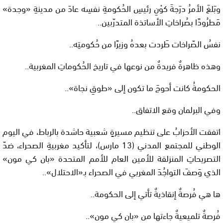
وبَلغَ الأمرُ درَجةَ كوْنِ رئيسِ الحُكومةِ نفسِه عادَ من مدينةِ «وجدة»
مَطرُودًا بصُراخاتِ الأساتذة المتدرّبين..
نفسُ الصّراخات طَردت بعدهُ وزيرًا من حُكومتِه..
وهذه ظاهرةٌ فريدةٌ من نوعها في تاريخ الحُكوماتِ المغربية..
الحكومةُ كانت أحوجَ ما تكون إلى «طوقِ نجاة»..
وفي البرلمان وقع الاتفاق..
اتفقت الأحزابُ على تنظيم مسيرةٍ شعبية حاشدة بالرباط، في اليوم
الوطني للمجتمع المدني (13 مارس)، لتأكيد مغربيةِ الصحراء، ضدّ
التصريحاتِ المنزلقة للأمين العام للأمم المتحدة «بان كي مون»
الذي وَصفَ التواجُدَ المغربي في الصحراء بـ«الاحتلال»..
ها هي فُرصةٌ إنقاذيةٌ تأتي إلى الحكومة..
فُرصةٌ تلميعيةٌ جاءتها من «بان كي مون»..