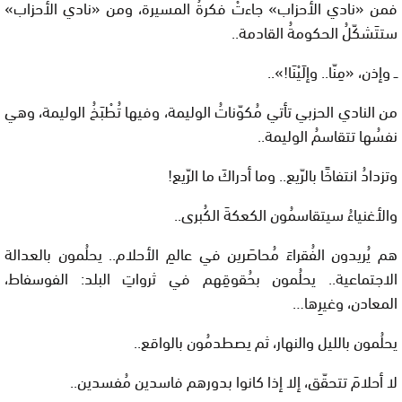
فمن «نادي الأحزاب» جاءتْ فكرةُ المسيرة، ومن «نادي الأحزاب»
ستتَشكّلُ الحكومةُ القادمة..
ــ وإذن، «مِنّا.. وإلَيْنَا!»..
من النادي الحزبي تأتي مُكوّناتُ الوليمة، وفيها تُطْبَخُ الوليمة، وهي
نفسُها تتقاسمُ الوليمة..
وتزدادُ انتفاخًا بالرّيع.. وما أدراكَ ما الرّيع!
والأغنياءُ سيتقاسمُون الكعكةَ الكُبرى..
هم يُريدون الفُقراءَ مُحاصَرين في عالمِ الأحلام.. يحلُمون بالعدالة
الاجتماعية.. يحلُمون بحُقوقِهم في ثرواتِ البلد: الفوسفاط،
المعادن، وغيرِها…
يحلُمون بالليل والنهار، ثم يصطدمُون بالواقع..
لا أحلامَ تتحقّق، إلا إذا كانوا بدورهم فاسدين مُفسدين..