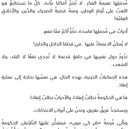
مُجملِها عقيمةُ الفكر.. لا تُنتجُ أفكارا بنّاءة.. كلُّ ما تستطيعُ هو
اللعبُ على أوتارِ الوطن، ومنهُ قضيةُ الصحراء، والدّين، والأخلاقِ
العامّة!
أحزابٌ في مُجملِها فاسدة، تضُرُّ أكثرَ ممّا تنفع..
لا يُمكنُ الاعتمادُ عليها.. في قضايا الداخل والخارج!
تدُورُ حول نفسِها في حلقةٍ قديمة لا تُجدي نفعًا لا للبلد، ولا
للشعب..
هذه الجماعاتُ الحزبية، بهذه الحال، هي نفسُها بحاجة إلى عمليةِ
إنقاذ..
ها هي الحكومةُ تطلبُ إنقاذا، والأحزابُ تطلبُ إنقاذا..
ويستنجدُ غريقٌ بغريق، ونحنُ على أبوابِ الانتخابات..
وتأتي فُرصةُ «بان كي مون»، فينقضُّ عليها الطّرَفان، الحكومةُ