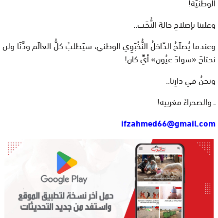
الوطَنيّة!
وعلينا بإصلاحِ حالةِ النُّخَب..
وعندما يُصلَحُ الدّاخلُ النُّخْبَوِي الوطني، سيَطلبُ كلُّ العالَم ودَّنَا ولن
نحتاجَ «سوادَ عيُون» أيٍّ كان!
ونحنُ في دارِنا..
ــ والصحراءُ مغربية!
ifzahmed66@gmail.com