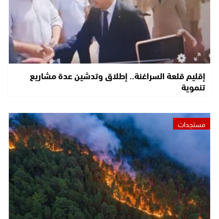
إقليم قلعة السراغنة.. إطلاق وتدشين عدة مشاريع
تنموية
مستجدات