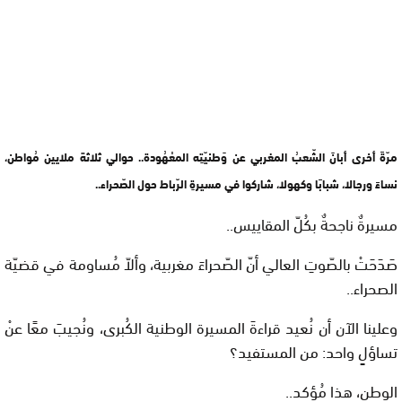
مرّةً أخرى أبانَ الشّعبُ المغربي عن وَطنيّتِه المعْهُودة.. حوالي ثلاثة ملايين مُواطن،
نساءً ورجالا، شبابًا وكهولا، شاركوا في مسيرةِ الرّباط حول الصّحراء..
مسيرةٌ ناجحةٌ بكُلّ المقاييس..
صَدَحَتْ بالصّوتِ العالي أنّ الصّحراءَ مغربية، وألاّ مُساومة في قضيّة
الصحراء..
وعلينا الآن أن نُعيد قراءةَ المسيرة الوطنية الكُبرى، ونُجيبَ معًا عنْ
تساؤلٍ واحد: من المستفيد؟
الوطن، هذا مُؤكد..