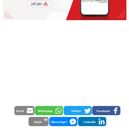
Email
WhatsApp
Twitter
Facebook
LinkedIn
Messenger
طباعة