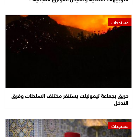
مستجدات
حريق بجماعة تيموليلت يستنفر مختلف السلطات وفرق
التدخل
مستجدات