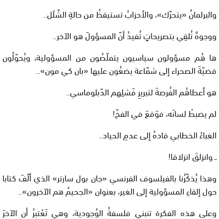
والبرلمانُ «يتحرّك»، والأحزابُ تستيقظُ من حالةِ الشّلَل..
ووجوهٌ تُلقِي بتصريحاتٍ تُفيدُ أنّ المسؤولَ هو الآخر..
ها هُم مسؤولون سياسيون يتملّصُون من المسؤولية، ويُحوّلُون
قضيّةَ الصحراء إلى شمّاعة يضعُون عليها «بان كي مون»..
هو أعطاهُم الفُرصةَ لتبريرِ فَشلِهم الدّبلوماسي..
لم يضبطْ لسانَه، فوَقعَ في الفخّ!
الغباءُ الخطابي قادهُ إلى عدمِ الحياد..
ــ وانزلقَ انزلاقا!
وهذا يُذكّرُنا بالفيلسوف الفرنسي «جان بول سارتر» الذي ألّفَ كتابا
حول إلقاءِ المسؤولية إلى الغير، بعنوان «الجحيمُ هم الآخرون»..
وعلى هذه الفكرة تنبني فلسفةُ الوُجودية، وهي تَعْتبرُ أن الآخرَ