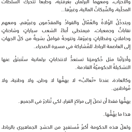
والأحزاب، ومعهُما البرلمانُ بغُرفتيْه، وطبعًا تتحركُ السُّلُطاتُ
المحلّية، والشّبكاتُ المالية، وغيرُها…
ويتدخّلُ الوُلاةُ والعُمّالُ والقوادُ والمقدّمون وغيرُهم، ومعهم
نقاباتٌ وجمعيات، فيمتطي أبناءُ الشعب سياراتٍ وشاحناتٍ
وحافلاتٍ وقطاراتٍ وغيرَها، وتتوجهُ قوافلُ بشريةٌ من كلّ الجهاتِ
إلى العاصمة الرباط، للمُشاركة في مسيرة الصحراء..
وأحزابُنا مثل حُكومتِنا تستعدُّ لانتخاباتٍ برلمانية ستَنبثقُ عنها
التشكيلةُ الحكوميّةُ القادمة..
وكالعادة، عندنا «ثَعالبُ» لا يهمُّها لا وطن، ولا وطنية، ولا
مُواطنين..
يهمُّها فقط أن تصلَ إلى مراكزِ القرار، لكي تُتاجرَ في الجميع..
هذا ما يهُمُّها..
ولعلّ هذه الحكومة أكبرُ مُستفيدٍ من الحشدِ الجماهيري بالرباط،