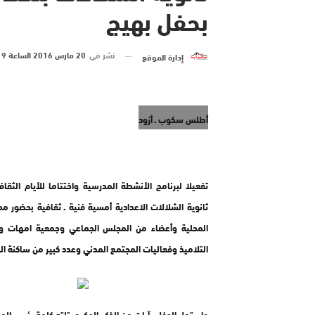
بحفل بهيج
نشر في
20 مارس 2016 الساعة 9 و 00 دقيقة
إدارة الموقع
أطلس سكوب ـ أزود
تفعيلا لبرنامج الأنشطة المدرسية واختتاما للأيام الثقا
ثانوية الشلالات الاعدادية أمسية فنية ـ ثقافية بحضور م
المحلية وأعضاء من المجلس الجماعي وجمعية امهات واب
التلاميذ وفعاليات المجتمع المدني وعدد كبير من ساكنة ال
واستهل الحفل بآيات من الذكر الحكيم، تلته كلمة رئيس الم