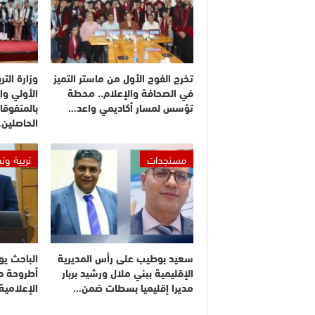
تخرج الفوج الأول من ماستر التميز
وزارة التر
في الصحافة والإعلام.. محطة
الأولي وا
تؤسس لمسار أكاديمي واعد…
بالمتفوقا
الحاصلين
مستجدات
تربية وت
سعيد بوطيب على رأس المديرية
الباحث يو
الإقليمية ببني ملال ورشيد بربار
أطروحة دك
مديرا إقليميا بسطات ضمن…
الإعلامي