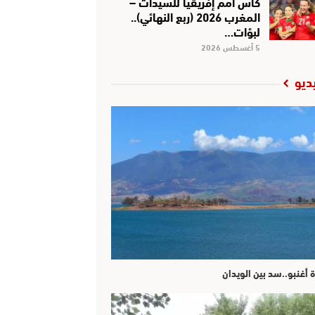
كأس أمم إفريقيا للسيدات –
المغرب 2026 (ربع النهائي)..
لبؤات…
5 أغسطس 2026
ديو
ة أغنبو..سد بين الويدان