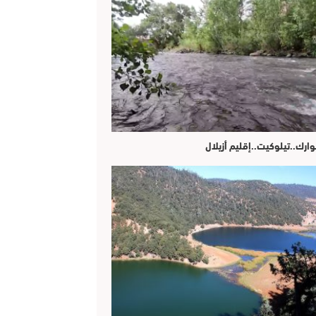
وارك..تيلوكيت..إقليم أزيلال