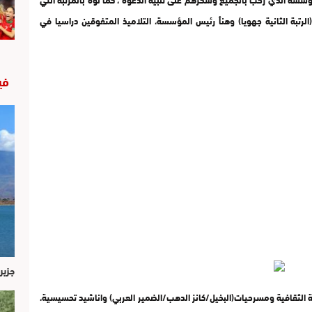
رتبة الثانية جهويا) وهنأ رئيس المؤسسة، التلاميذ المتفوقين دراسيا في
في
جزير
 الثقافية ومسرحيات(البخيل/كانز الدهب/الضمير العربي) واناشيد تحسيسية،