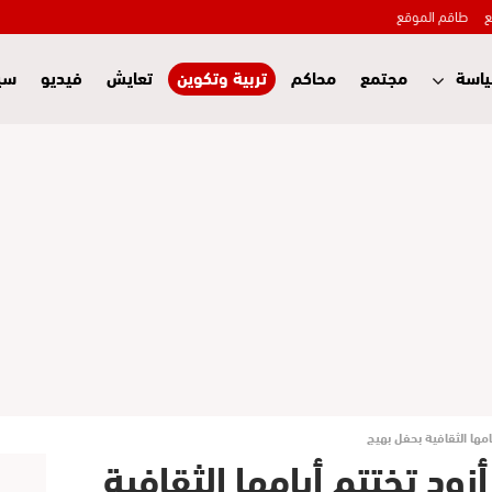
ع
طاقم الموقع
اسة
مجتمع
محاكم
تربية وتكوين
تعايش
فيديو
سي
امها الثقافية بحفل بهيج
أزود تختتم أيامها الثقافية