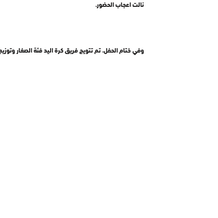
نالت اعجاب الحضور.
وفي ختام الحفل، تم تتويج فريق كرة اليد فئة الصغار وتوزيع 