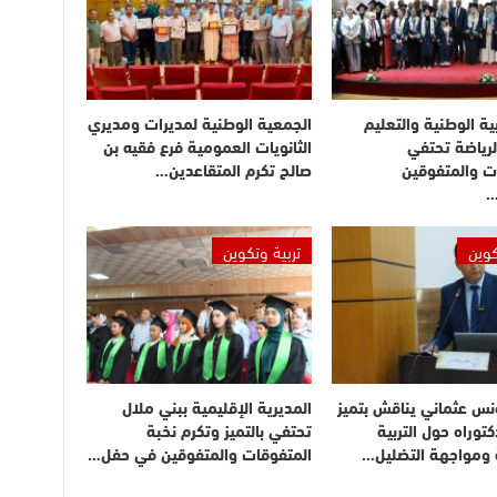
بية الوطنية والتعليم
الجمعية الوطنية لمديرات ومديري
لرياضة تحتفي
الثانويات العمومية فرع فقيه بن
ت والمتفوقين
صالح تكرم المتقاعدين…
…
كوين
تربية وتكوين
نس عثماني يناقش بتميز
المديرية الإقليمية ببني ملال
توراه حول التربية
تحتفي بالتميز وتكرم نخبة
ة ومواجهة التضليل…
المتفوقات والمتفوقين في حفل…