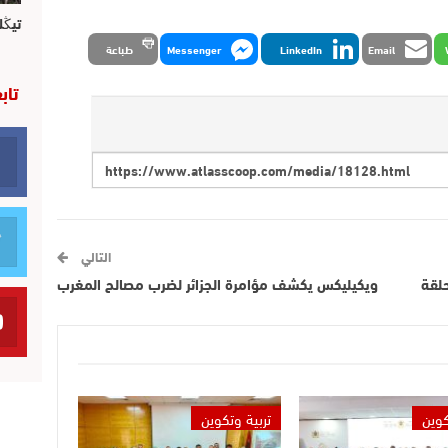
تيڭل
Email
LinkedIn
Messenger
طباعة
تاب
التالي
حلقة
ويكيليكس يكشف مؤامرة الجزائر لضرب مصالح المغرب
كوين
تربية وتكوين