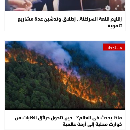
إقليم قلعة السراغنة.. إطلاق وتدشين عدة مشاريع
تنموية
مستجدات
ماذا يحدث في العالم؟.. حين تتحول حرائق الغابات من
كوارث محلية إلى أزمة عالمية