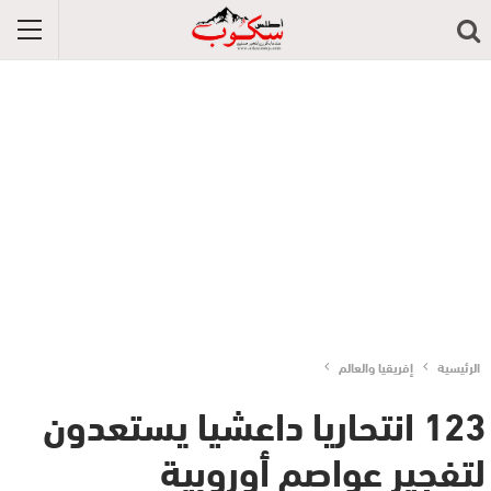
الرئيسية
إفريقيا والعالم
123 انتحاريا داعشيا يستعدون
لتفجير عواصم أوروبية