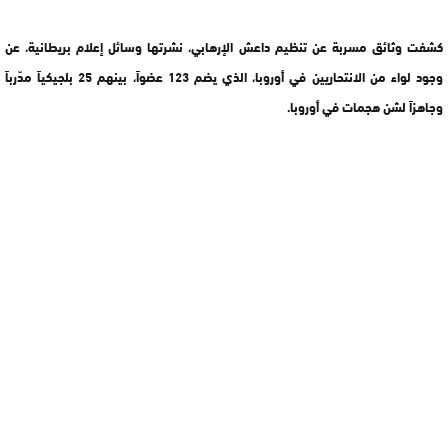
كشفت وثائق مسربة عن تنظيم داعش الإرهابي، نشرتها وسائل إعلام بريطانية، عن
وجود لواء من الانتحاريين في أوروبا، الذي يضم 123 عضواً، بينهم 25 بلجيكياً مدّرباً
وجاهزاً لشن هجمات في أوروبا.