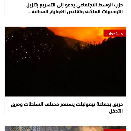
حزب الوسط الاجتماعي يدعو إلى التسريع بتنزيل
التوجيهات الملكية وتقليص الفوارق المجالية…
مستجدات
حريق بجماعة تيموليلت يستنفر مختلف السلطات وفرق
التدخل