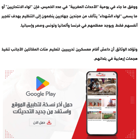
ووفق ما جاء في يومية “الأحداث المغربية” في عدد الخميس، فإن “لواء الانتحاريين” أو
ما يسمى “لواء الشهداء” يتألف من مجندين جهاديين ينضمون إلى التنظيم بهدف تفجير
أنفسهم فقط، ويوجد معظمهم في فرنسا وألمانيا وتونس ومصر وإسبانيا.
وتؤكد الوثائق أن داعش أقام معسكرين تدريبيين، لتعليم مئات المقاتلين الأجانب تنفيذ
هجمات إرهابية في بلدانهم.