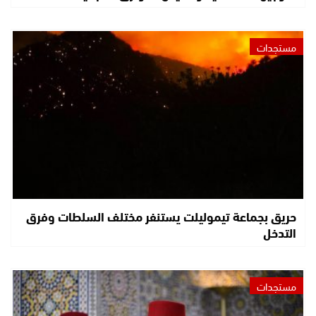
مستجدات
حريق بجماعة تيموليلت يستنفر مختلف السلطات وفرق
التدخل
مستجدات