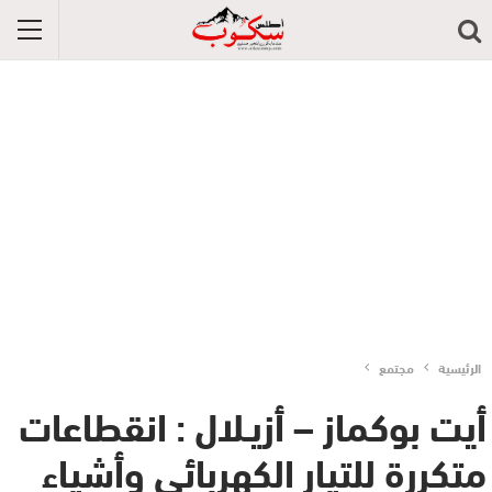
الرئيسية
مجتمع
أيت بوكماز – أزيـلال : انقطاعات
متكررة للتيار الكهربائي وأشياء