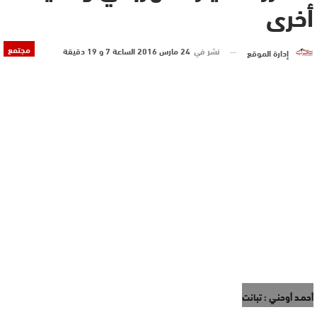
أخرى
مجتمع
نشر في
24 مارس 2016 الساعة 7 و 19 دقيقة
إدارة الموقع
أحمـد أوحنـي : تبانت