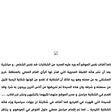
كما أضاف نفس الموقع أنه ورد عليه العديد من الشكايات ضد نفس الشخص ، و مباشرة
بعد أن نشر هاته القنبلة المدوية التي اهتز لها الرأي العام المحلي بالمنطقة ،خرج
المشتكى به عن صمته وهو يرد قائلا أن الشكاية لا تغدو عن كونها شكاية كيدية للنيل
من سمعته و شرفه ،وان هذه السيدة تم تحريضها من أناس آخرين يريدون به شرا، وقد
اقحم في الشكاية مراسل و مدير الموقع متهما كليهما بالتشهير ونشر خبر كاذب. …..
للسيدة التي ظهرت في الفيديو كما أضاف في شكايتة ان جهات سياسية وراء هاته
الشكاية الكيدية … كما تم إقحام مراسل صحفي حاول الخوض في الموضوع. و ينتظر