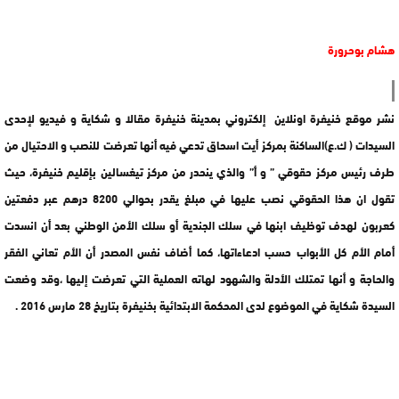
هشام بوحرورة
نشر موقع خنيفرة اونلاين إلكتروني بمدينة خنيفرة مقالا و شكاية و فيديو لإحدى
السيدات ( ك.ع)الساكنة بمركز أيت اسحاق تدعي فيه أنها تعرضت للنصب و الاحتيال من
طرف رئيس مركز حقوقي ” و أ” والذي ينحدر من مركز تيغسالين بإقليم خنيفرة، حيث
تقول ان هذا الحقوقي نصب عليها في مبلغ يقدر بحوالي 8200 درهم عبر دفعتين
كعربون لهدف توظيف ابنها في سلك الجندية أو سلك الأمن الوطني بعد أن انسدت
أمام الأم كل الأبواب حسب ادعاءاتها، كما أضاف نفس المصدر أن الأم تعاني الفقر
والحاجة و أنها تمتلك الأدلة والشهود لهاته العملية التي تعرضت إليها ،وقد وضعت
السيدة شكاية في الموضوع لدى المحكمة الابتدائية بخنيفرة بتاريخ 28 مارس 2016 .