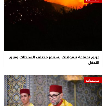
حريق بجماعة تيموليلت يستنفر مختلف السلطات وفرق
التدخل
مستجدات