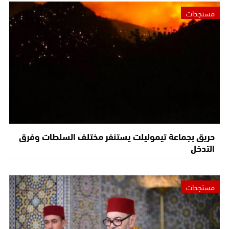
مستجدات
حريق بجماعة تيموليلت يستنفر مختلف السلطات وفرق
التدخل
مستجدات