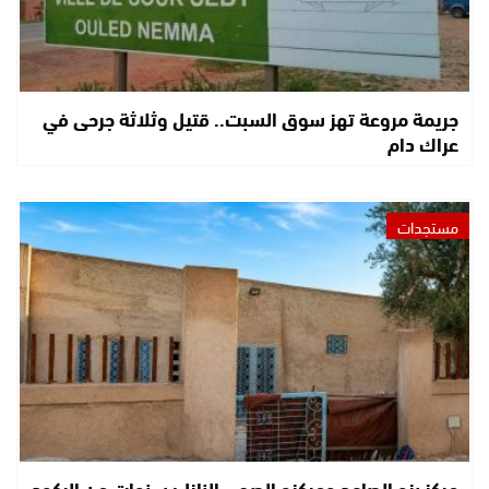
جريمة مروعة تهز سوق السبت.. قتيل وثلاثة جرحى في
عراك دام
مستجدات
مركز بزو الصاعد ومركزه الصحي النازل: سنوات من الركود