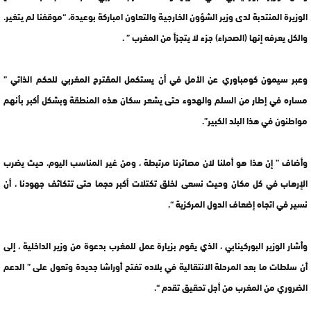
الوزيرة المنتدبة لدى وزير الشؤون الخارجية والتعاون امباركة بوعيدة، “موقفنا لم يتغير.
والكل يعرفه إنها (الصحراء) جزء لا يتجزأ من المغرب ” .
وعبر سيمون كومباوري عن الأمل في أن يستكمل المقترح المغربي للحكم الذاتي ”
مساره في إطار من السلم والهدوء حتى يشعر سكان هذه المنطقة وبشكل أكبر بأنهم
مواطنون في هذا البلد الكبير”.
وأضاف ” إن هذا هو أملنا لان مصائرنا مرتبطة ، ومن غير المناسب اليوم، حيث يضرب
الإرهاب في كل مكان وحيث نسعى لخلق تكتلات أكبر حجما حتى تتكاثف جهودنا ، أن
نسير في اتجاه إضعاف الدول المركزية “.
وأشار الوزير البوركينابي ، الذي يقوم بزيارة عمل للمغرب بدعوة من وزير الداخلية ، إلى
أن سلطات ما بعد المرحلة الانتقالية في بلاده تفتح أوراشا جديدة وتعول على ” الدعم
الضروري من المغرب من أجل تحقيق تقدم “.