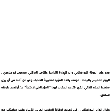
جدد وزير الدولة البوركينابي وزير الإدارة الترابية والأمن الداخلي سيمون كومباوري ،
اليوم الخميس بالرباط ، موقف بلاده المؤيد لمغربية الصحراء وعبر عن أمله في أن يرى
مخطط الحكم الذاتي الذي اقترحه المغرب لهذا ” الجزء الذي لا يتجزأ” من أراضيه، طريقه
للتحقق.
وقال الوزير البوركينابي ، في تصريح لوكالة المغرب العربي للأنباء عقب مباحثات مع