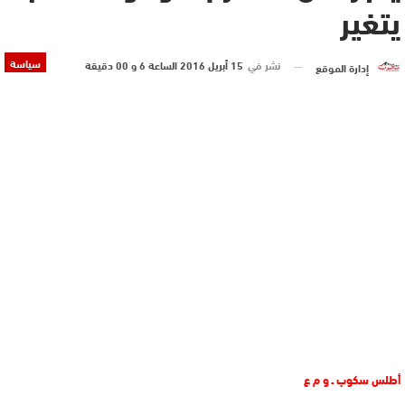
يتغير
سياسة
نشر في
15 أبريل 2016 الساعة 6 و 00 دقيقة
إدارة الموقع
أطلس سكوب ـ و م ع