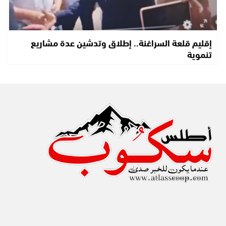
إقليم قلعة السراغنة.. إطلاق وتدشين عدة مشاريع
تنموية