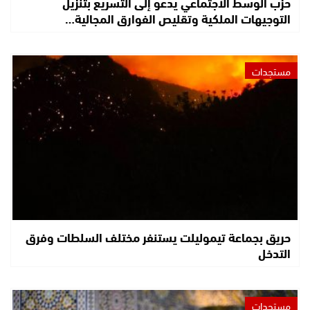
حزب الوسط الاجتماعي يدعو إلى التسريع بتنزيل
التوجيهات الملكية وتقليص الفوارق المجالية…
مستجدات
حريق بجماعة تيموليلت يستنفر مختلف السلطات وفرق
التدخل
مستجدات