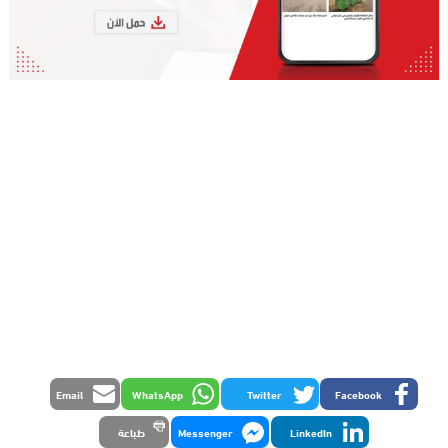
Email
WhatsApp
Twitter
Facebook
LinkedIn
Messenger
طباعة