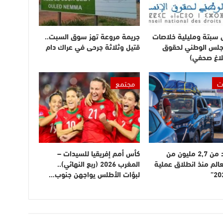
ى سبتة ومليلية خلاصات
جريمة مروعة تهز سوق السبت..
مجلس الوطني لحقوق
قتيل وثلاثة جرحى في عراك دام
لاغ صحفي)
ت
مجتمع
دخول أزيد من 2,7 مليون من
كأس أمم إفريقيا للسيدات –
عالم منذ انطلاق عملية
المغرب 2026 (ربع النهائي)..
لبؤات الأطلس يواجهن جنوب…