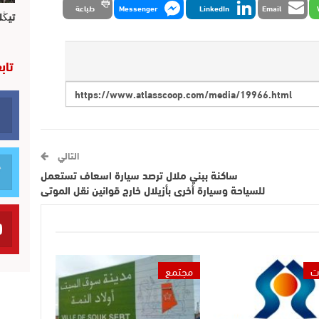
Email
LinkedIn
Messenger
طباعة
تيڭل
تاب
التالي
ساكنة ببني ملال ترصد سيارة اسعاف تستعمل
للسياحة وسيارة أخرى بأزيلال خارج قوانين نقل الموتى
ت
مجتمع