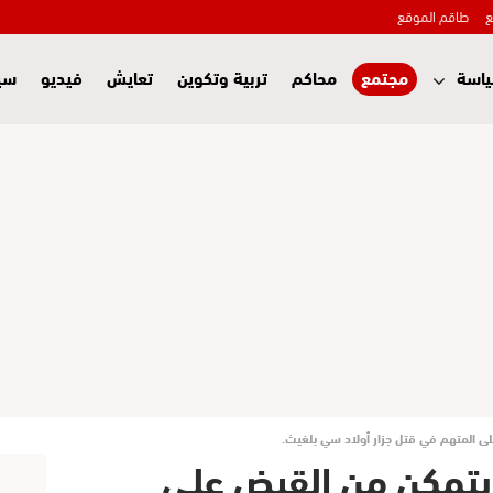
ع
طاقم الموقع
اسة
مجتمع
محاكم
تربية وتكوين
تعايش
فيديو
سي
ى المتهم في قتل جزار أولاد سي بلغيث.
يتمكن من القبض على