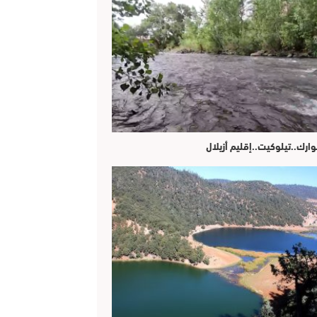
وارك..تيلوكيت..إقليم أزيلال