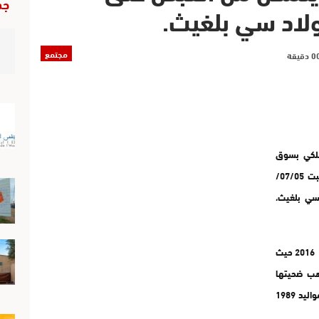
جد
ولاد سي بلغيث.
مجتمع
ملكي بسوق
السبت بإقليم الفقيه بن صالح، قد تمكنت زوال يوم السبت 07/05/
د سي بلغيث،
قضية الجزار وزميله، تعود تفاصيلها إلى يوم 01/02/ 2016 حيث
هب ضحيتها
شاب في مقتبل العمر ، كان يدعى قيد حياته “ن-ب” من مواليد 1989