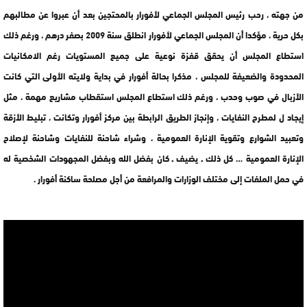
من جهته ، رحب رئيس المجلس الجماعي لأفورار بالمحتجين بعد أن عبروا عن مطالبهم
بكل حرية ، مؤكدا أن المجلس الجماعي لأفورار انطلق سنة 2009 بصفر درهم ، ورغم ذلك
استطاع المجلس أن يحقق قفزة نوعية على جميع المستويات رغم الامكانيات
المحدودة والضعيفة للمجلس ، مذكرا بحالة أفورار في بداية ولايته الأولى التي كانت
الأزبال في صوب وحدب ، ورغم ذلك استطاع المجلس استقطاب مشاريع مهمة ، مثل
إيجاد ل لمطرح النفايات ، وإنجاز الطريق الرابطة بين مركز أفورار وتكانت ، تبليط الأزقة
وتعبيد الشوارع وتقوية الإنارة العمومية ، وشراء شاحنة للنفايات وشاحنة لإصلاح
الإنارة العمومية … كل ذلك ـ يضيف ـ كان بفضل الله وبفضل المجهودات الشخصية له
في حمل الملفات إلى مختلف الوزارات والمرافعة من أجل مصلحة ساكنة أفورار .