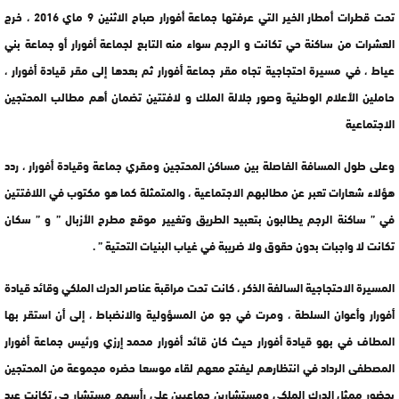
تحت قطرات أمطار الخير التي عرفتها جماعة أفورار صباح الاثنين 9 ماي 2016 ، خرج
العشرات من ساكنة حي تكانت و الرجم سواء منه التابع لجماعة أفورار أو جماعة بني
عياط ، في مسيرة احتجاجية تجاه مقر جماعة أفورار ثم بعدها إلى مقر قيادة أفورار ،
حاملين الأعلام الوطنية وصور جلالة الملك و لافتتين تضمان أهم مطالب المحتجين
الاجتماعية
وعلى طول المسافة الفاصلة بين مساكن المحتجين ومقري جماعة وقيادة أفورار ، ردد
هؤلاء شعارات تعبر عن مطالبهم الاجتماعية ، والمتمثلة كما هو مكتوب في اللافتتين
في ” ساكنة الرجم يطالبون بتعبيد الطريق وتغيير موقع مطرح الأزبال ” و ” سكان
تكانت لا واجبات بدون حقوق ولا ضريبة في غياب البنيات التحتية ” .
المسيرة الاحتجاجية السالفة الذكر ، كانت تحت مراقبة عناصر الدرك الملكي وقائد قيادة
أفورار وأعوان السلطة ، ومرت في جو من المسؤولية والانضباط ، إلى أن استقر بها
المطاف في بهو قيادة أفورار حيث كان قائد أفورار محمد إرزي ورئيس جماعة أفورار
المصطفى الرداد في انتظارهم ليفتح معهم لقاء موسعا حضره مجموعة من المحتجين
بحضور ممثل الدرك الملكي ومستشارين جماعيين على رأسهم مستشار حي تكانت عبد