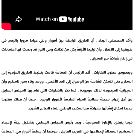
وأكد المصطفى الرداد ، أن الطريق الرابطة بين أفورار وبني عياط مرورا بالرجم في
طريقها إلى الانجاز ، وأن تبليط الأزقة بكل من تكانت وحي اللوز قد رصدت لها اعتمادات
في إطار شراكة مع العمران .
وبخصوص مطرح النفايات ، أكد الرئيس أن الجماعة قامت بتبليط الطريق المؤدية إلى
المطرح حتى تتمكن الشاحنة من الوصول إلى الحد الأقصى ، ووعد ببناء سور للمطرح وأن
الميزانية المرصودة لذلك موجودة ، كما ذكر بالخطوات التي قام بها المجلس السابق
من أجل إخراج محطة معالجة المياه العادمة لأفورار للوجود ، مبينا أن هناك مقترحا
جديدا لمكان إنشائها بشراكة مع المكتب الوطني للماء الصالح للشرب.
فيما يتعلق بالإنارة العمومية ، وعد رئيس المجلس الجماعي بتشكيل لجنة لإحصاء
المصابيح المعطلة لإصلاحها في القريب العاجل ، موضحا أن جماعة أفورار هي الجماعة