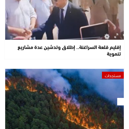
إقليم قلعة السراغنة.. إطلاق وتدشين عدة مشاريع
تنموية
مستجدات