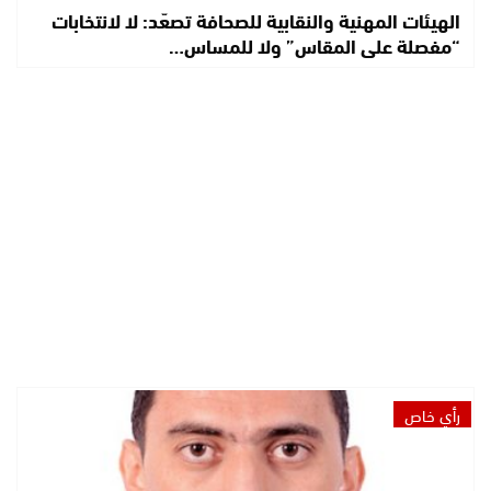
الهيئات المهنية والنقابية للصحافة تصعّد: لا لانتخابات
“مفصلة على المقاس” ولا للمساس…
رأي خاص