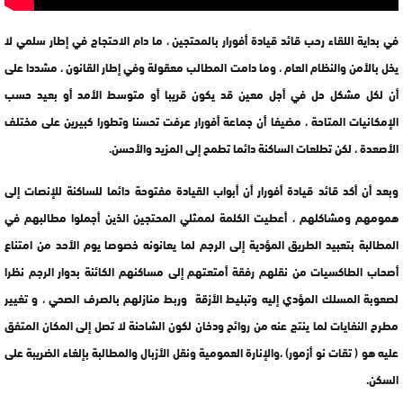
في بداية اللقاء رحب قائد قيادة أفورار بالمحتجين ، ما دام الاحتجاج في إطار سلمي لا
يخل بالأمن والنظام العام ، وما دامت المطالب معقولة وفي إطار القانون ، مشددا على
أن لكل مشكل حل في أجل معين قد يكون قريبا أو متوسط الأمد أو بعيد حسب
الإمكانيات المتاحة ، مضيفا أن جماعة أفورار عرفت تحسنا وتطورا كبيرين على مختلف
الأصعدة ، لكن تطلعات الساكنة دائما تطمح إلى المزيد والأحسن.
وبعد أن أكد قائد قيادة أفورار أن أبواب القيادة مفتوحة دائما للساكنة للإنصات إلى
همومهم ومشاكلهم ، أعطيت الكلمة لممثلي المحتجين الذين أجملوا مطالبهم في
المطالبة بتعبيد الطريق المؤدية إلى الرجم لما يعانونه خصوصا يوم الأحد من امتناع
أصحاب الطاكسيات من نقلهم رفقة أمتعتهم إلى مساكنهم الكائنة بدوار الرجم نظرا
لصعوبة المسلك المؤدي إليه وتبليط الأزقة وربط منازلهم بالصرف الصحي ، و تغيير
مطرح النفايات لما ينتج عنه من روائح ودخان لكون الشاحنة لا تصل إلى المكان المتفق
عليه هو ( تقات نو أزمور) ،والإنارة العمومية ونقل الأزبال والمطالبة بإلغاء الضريبة على
السكن.