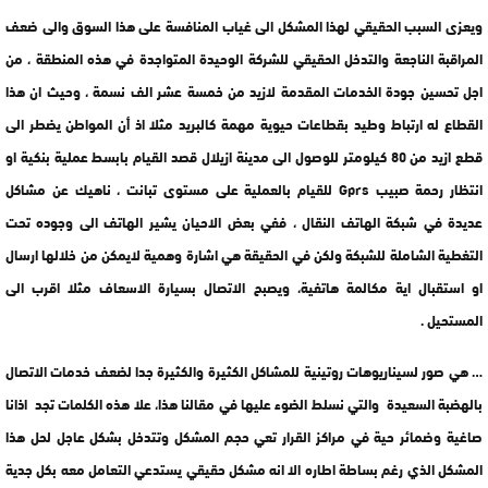
ويعزى السبب الحقيقي لهذا المشكل الى غياب المنافسة على هذا السوق والى ضعف
المراقبة الناجعة والتدخل الحقيقي للشركة الوحيدة المتواجدة في هذه المنطقة ، من
اجل تحسين جودة الخدمات المقدمة لازيد من خمسة عشر الف نسمة ، وحيث ان هذا
القطاع له ارتباط وطيد بقطاعات حيوية مهمة كالبريد مثلا اذ أن المواطن يضطر الى
قطع ازيد من 80 كيلومتر للوصول الى مدينة ازيلال قصد القيام بابسط عملية بنكية او
انتظار رحمة صبيب Gprs للقيام بالعملية على مستوى تبانت ، ناهيك عن مشاكل
عديدة في شبكة الهاتف النقال ، ففي بعض الاحيان يشير الهاتف الى وجوده تحت
التغطية الشاملة للشبكة ولكن في الحقيقة هي اشارة وهمية لايمكن من خلالها ارسال
او استقبال اية مكالمة هاتفية، ويصبح الاتصال بسيارة الاسعاف مثلا اقرب الى
المستحيل .
… هي صور لسيناريوهات روتينية للمشاكل الكثيرة والكثيرة جدا لضعف خدمات الاتصال
بالهضبة السعيدة والتي نسلط الضوء عليها في مقالنا هذا، علا هذه الكلمات تجد اذانا
صاغية وضمائر حية في مراكز القرار تعي حجم المشكل وتتدخل بشكل عاجل لحل هذا
المشكل الذي رغم بساطة اطاره الا انه مشكل حقيقي يستدعي التعامل معه بكل جدية