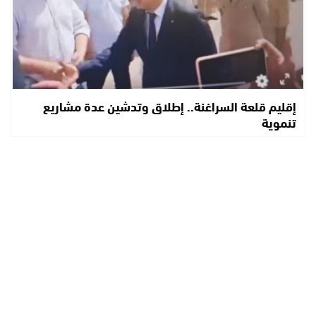
إقليم قلعة السراغنة.. إطلاق وتدشين عدة مشاريع
تنموية