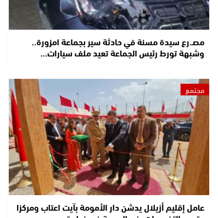
مصـ.رع سيدة مسنة في حادثة سير بجماعة امزورة..
وشبهة تورط رئيس الجماعة تعيد ملف سيارات…
مجتمع
عامل إقليم أزيلال يدشن دار الأمومة بآيت اعتاب ومركزا
متعدد التخصصات بفم الجمعة في خطوة…