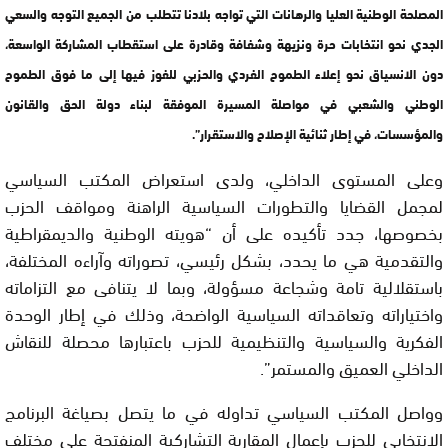
المصلحة الوطنية العليا والرهانات التي تواجه بلادنا تتطلب من الجميع التوجه والسعي
الجدي نحو انتخابات حرة ونزيهة وشفافة وقادرة على استقطاب المشاركة الواسعة،
دون الانسياق نحو إعلاء الطموح الفردي والحزبي للفوز فيها إلى ما فوق الطموح
الوطني والشعبي في مواصلة المسيرة الموفقة لبناء دولة الحق والقانون
والمؤسسات، في إطار ثنائية الإصلاح والاستقرار”.
وعلى المستوى الداخلي، ولدى استعراض المكتب السياسي
لمجمل القضايا والتطورات السياسية الراهنة ومواقف الحزب
بخصوصها، جدد تأكيده على أن “هويته الوطنية والديمقراطية
والتقدمية هي ما يحدد، بشكل رئيسي، تصوراته وآراءه المختلفة،
باستقلالية تامة وشجاعة مسؤولة، وبما لا يتنافى مع التزاماته
واختياراته وتعاقداته السياسية الواضحة، وذلك في إطار الوحدة
الفكرية والسياسية والتنظيمية للحزب باعتبارها محصلة للنقاش
الداخلي العميق والمستمر”.
وواصل المكتب السياسي تداوله في ما يتصل بصياغة البرنامج
الانتخابي للحزب بإعمال المقاربة التشاركية المنفتحة على مختلف