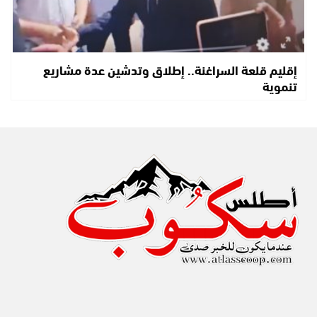
إقليم قلعة السراغنة.. إطلاق وتدشين عدة مشاريع
تنموية