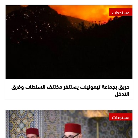
مستجدات
حريق بجماعة تيموليلت يستنفر مختلف السلطات وفرق
التدخل
مستجدات