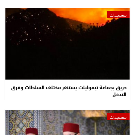
مستجدات
حريق بجماعة تيموليلت يستنفر مختلف السلطات وفرق
التدخل
مستجدات