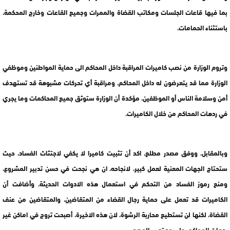
بما فيها قاعات الجلسات ومكاتب القضاة والممرات وجميع القاعات وخارج المحكمة،
باستثناء الحمامات.
وتروم الوزارة من نصب كاميرات المراقبة داخل المحاكم الى حماية المواطنين وموظفي
الوزارة مما قد يتعرضون له داخل المحاكم، ومراقبة أي تحركات مشبوهة قد تستهدف
أمن وسلامة الناس أو الموظفين، مؤكدة أن الوزارة ستوثق جميع المحاكمات وما يجري
في ردهات المحاكم من خلال الكاميرات.
وبالمقابل، ووفق مصدر مطلع، اكد أن تثبيت كاميرا لا يكفي لاجتثاث الفساد، حيث
ستحتاج الجهات المعنية لعمل كبير، لانجاحه، ان هي نجحت في حسن تدبير المشروع،
ومنع رموز الفساد من التحكم في استعمال هذه الادوات الحديثة. وأضافت أن
الكاميرات قد تعمل على حماية رجال القضاء من المتقاضين، والمتقاضين من عنف
القضاة، لكنها لن تستطيع محاربة الرشوة، لان هذه الاخيرة، أصبحت تروج في اماكن غير
ردهات المحاكم، على حد تعبير المصدر.