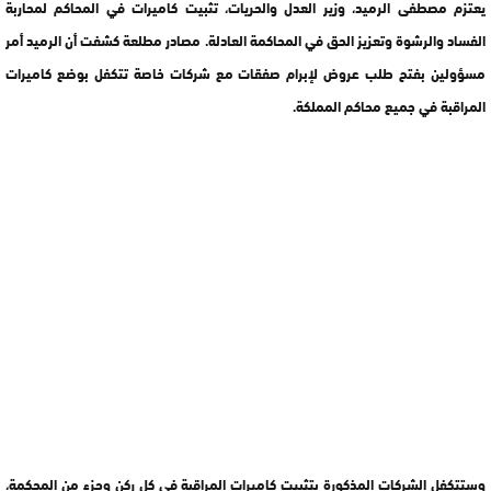
يعتزم مصطفى الرميد، وزير العدل والحريات، تثبيت كاميرات في المحاكم لمحاربة
الفساد والرشوة وتعزيز الحق في المحاكمة العادلة. مصادر مطلعة كشفت أن الرميد أمر
مسؤولين بفتح طلب عروض لإبرام صفقات مع شركات خاصة تتكفل بوضع كاميرات
المراقبة في جميع محاكم المملكة.
وستتكفل الشركات المذكورة بتثبيت كاميرات المراقبة في كل ركن وجزء من المحكمة،