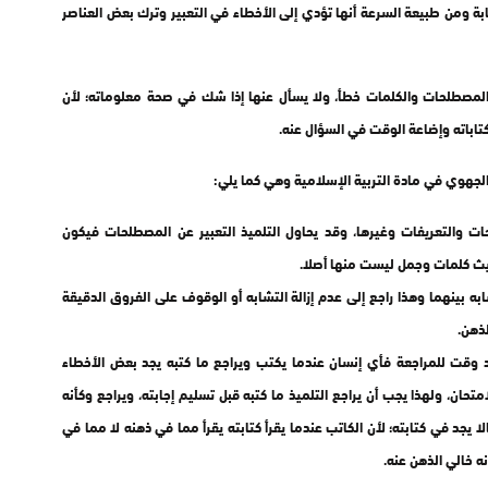
ة ومن طبيعة السرعة أنها تؤدي إلى الأخطاء في التعبير وترك بعض العناصر
 والمصطلحات والكلمات خطأ، ولا يسأل عنها إذا شك في صحة معلوماته؛ لأن
باته وإضاعة الوقت في السؤال عنه.
جهوي في مادة التربية الإسلامية وهي كما يلي:
ات والتعريفات وغيرها، وقد يحاول التلميذ التعبير عن المصطلحات فيكون
اديث كلمات وجمل ليست منها أصلا.
به بينهما وهذا راجع إلى عدم إزالة التشابه أو الوقوف على الفروق الدقيقة
ذهن.
ود وقت للمراجعة فأي إنسان عندما يكتب ويراجع ما كتبه يجد بعض الأخطاء
امتحان، ولهذا يجب أن يراجع التلميذ ما كتبه قبل تسليم إجابته، ويراجع وكأنه
لا يجد في كتابته؛ لأن الكاتب عندما يقرأ كتابته يقرأ مما في ذهنه لا مما في
نه خالي الذهن عنه.