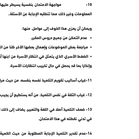
10- مواجهة الامتحان بنفسية يسيطر عليها الخوف و
المعلومات وغير ذلك مما تتطلبه الإجابة عن الأسئلة..
ويمكن أن يعزى هذا الخوف إلى عوامل، منها:
• عدم التمكن من جميع دروس المقرر.
• مراجعة بعض الموضوعات وإهمال بعضها الآخر ظنا من التل
• الضغط الأسري الذي يتمثل في انتظار الأسرة من ابنها أ
وإنذارا بما قد يحصل في حال تخييب انتظارات الأسرة.
11-غياب أساليب تقويم التلميذ نفسه بنفسه، من حيث مراجعته هل هي مراجعة جيدة أم لا؟
12- غياب الثقة في نفس التلميذ، من أنه يستطيع أن يجيب عن الأسئلة مهما كان شكلها بقدر النجاح على أقل تقدير.
13- ضعف التلميذ أصلا في اللغة والتعبير. يضاف إلى ذلك ال
في تدني نقطته في هذا الامتحان.
14-عدم تقدير التلميذ الإجابة المطلوبة من حيث الك