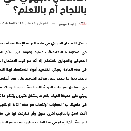
بالنجاح أم بالتعلم؟
نشر في
28 مايو 2016 الساعة 6 و 55 دقيقة
إدارة الموقع
يشكل الامتحان الجهوي في مادة التربية الإسلامية أهمية
في منظومتنا التعليمية، باعتباره وقوفا على نتائج ال
المعرفي والمهاري للمتعلم، إلا أنه مع قرب الامتحان ا
في هذه المادة، يعيش التلاميذ أجواء الاستعداد لهذا الام
ولكن، نادرا ما ينكب بعض هؤلاء التلاميذ على نهج أسلوب
في التعامل مع مادة التربية الإسلامية خصوصا، وذلك ب
ينبني على معرفة الكيف بقدر ما ينشغل كثيرون بإنتاج ما 
في عاميتنا ب “الحجابات “وتتحرك مع هذه “الآلة الإنتاجي
آلات نسخ وأساليب أخرى سبق وأن تطرقت لها في مقا
التربوية، لأن الإبداع في هذا الجانب تتطور تقنياته مع التطو