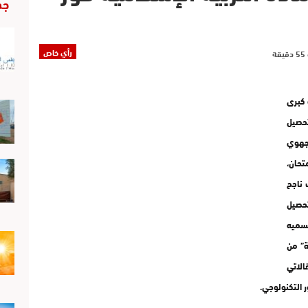
جد
رأي خاص
 كبرى
تحصيل
لجهوي
تحان،
 ناجح
تحصيل
نسميه
ة” من
لاتي
ر التكنولوجي.