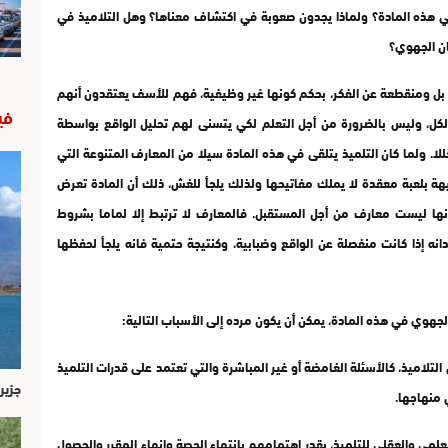
 هذه المادة؟ ولماذا يجدون صعوبة في اكتشاف معناها؟ وهل التلاميذ في
ان الجهوي؟
 بل ومنقطعة عن الفكر، بحكم كونها غير وظيفية، فهم للأسف يعتقدون أنهم
في
الكل، وليس بالضرورة من أجل التعلم لكي يتسنى لهم تحليل الواقع بواسطة
ا. ولما كان التلميذ يتلقى في هذه المادة سيلا من المعارف المتنوعة التي
بيهة بلعبة معقدة لا يملك مفاتيحها ولذلك يلجأ للغش، ذلك أن المادة تعرض
أنها ليست معارف من أجل المستقبل. فالمعارف لا ترتبط إلا لماما بشروط
انه إذا كانت منفصلة عن الواقع وضبابية، وكنتيجة حتمية فانه يلجأ لحفظها
جهوي في هذه المادة، يمكن أن يكون مرده إلى الأسباب التالية:
تلاميذ، كالأسئلة الغامضة أو غير المباشرة والتي تعتمد على قدرات التلميذ
جزير
 منهاجها.
لمي والعقلي للتلميذ، بقدر اهتمامهم بانتهاء الحصة وإنهاء المقرر والحصول