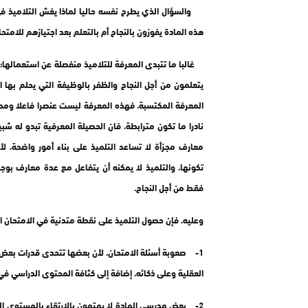
والسؤال الذي يطرح نفسه حاليا لماذا يغش التلاميذ في
هذه المادة يفوزون بالنجاح أم بالتعلم بعد اجتيازهم للامتح
غالبا ما تتبدى المعرفة للتلاميذ منفصلة عن استعمالها؛
يتعلمون من أجل النجاح والظفر بالوظيفة التي يحلم بها 
المعرفة المكتسبة، فهذه المعرفة ليست عنصرا فاعلا ومحلل
نادرا ما تكون مترابطة، فان الحصيلة المعرفية تبدو له ش
معارف مجزأة لا تساعد التلميذ على بناء أمور واضحة، ل
تكونها، والتلميذ لا يمكنه أن يتفاعل مع عدة معارف بوجد
فقط من أجل النجاح.
وعليه، فإن حصول التلميذ على نقطة متدنية في الامتحان ال
1- صعوبة أسئلة الامتحان، لأن بعضها تتحدى قدرات بعض ال
العقلية وعلى ذكائه، إضافة إلى كثافة المحتوى الدراسي في
2- بعض مدرسي المادة لا يهتمون بالارتقاء بالمستوى الع