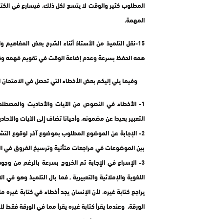
المطلوب كثير والوقت لا يتسع لكل ذلك، فيسارع في الكتاب
المهمة.
15-نقل التلميذ من الأستاذ أثناء الشرح بعض المفاهيم
همه الحفظ بسرعة وعدم إضاعة الوقت في تقويم فهمه وكتا
وفيما يلي إليكم بعض الأخطاء التي تحصل في الامتحان ال
1- الأخطاء في النصوص من الآيات والأحاديث والمصطلح
التعبير بعيدا عن مضمونه، وأحيانا تضاف إلى الآيات والأح
2- الإجابة عن الموضوع المطلوب بموضوع آخر لوقوع التشا
بين الموضوعات في مراجعات متأنية وترسيخ الفروق في ال
3- الإسراع في الإجابة ثم الخروج بسرعة بالرغم من وج
اللغوية والإملائية والتعبيرية , فما بال التلميذ وهو في ال
يراجع كتابة غيره، لأن الإنسان يجد أخطاء في كتابة غيره ما
الورقة، وعندما يقرأ كتابة غيره يقرأ مما في الورقة فقط لأ