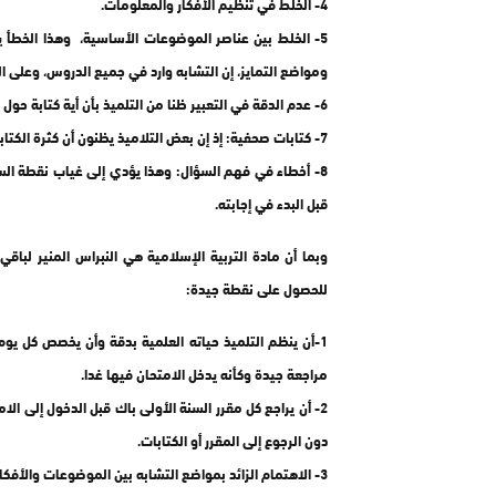
4- الخلط في تنظيم الأفكار والمعلومات.
5- الخلط بين عناصر الموضوعات الأساسية، وهذا الخطأ ي
ومواضع التمايز، إن التشابه وارد في جميع الدروس، وعلى التل
6- عدم الدقة في التعبير ظنا من التلميذ بأن أية كتابة حول الموضوع كافية.
7- كتابات صحفية: إذ إن بعض التلاميذ يظنون أن كثرة الكتابة تملأ عيون الأساتذة فيملئون صفحات وصفحات ويكررون بعض الأفكار مرارا.
8- أخطاء في فهم السؤال: وهذا يؤدي إلى غياب نقطة الس
قبل البدء في إجابته.
وبما أن مادة التربية الإسلامية هي النبراس المنير لباق
للحصول على نقطة جيدة:
1-أن ينظم التلميذ حياته العلمية بدقة وأن يخصص كل يوم
مراجعة جيدة وكأنه يدخل الامتحان فيها غدا.
2- أن يراجع كل مقرر السنة الأولى باك قبل الدخول إلى ال
دون الرجوع إلى المقرر أو الكتابات.
3- الاهتمام الزائد بمواضع التشابه بين الموضوعات والأفكار والمصطلحات وما أشبه ذلك, حتى تنجلي الفروق بين الألفاظ و معانيها.