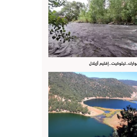
وارك..تيلوكيت..إقليم أزيلال