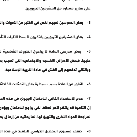
على تقارير ممتازة من المشرفين التربويين.
3- بعض المدرسين لديهم نقص في الكثير من الأدوات والمهارات اللازمة لعرض المنهج بصورة جذابة ومفهومة للتلاميذ.
4- بعض المشرفين التربويين يفتقرون لأبسط الآليات التأطيرية، والتي من شأنها أن تسهم في تكوين الأساتذة.
5- بعض مدرسي المادة لا يراعون الظروف الشخصية للتل
عليها، فبعض الأمراض النفسية والاجتماعية التي تصيب بع
وبالتالي تدفعهم إلى الغش في مادة التربية الإسلامية.
6- النفور من المادة بسبب سيطرة بعض التمثلات الخاطئة حولها.
7- عدم الاستعداد الكافي للامتحان الجهوي في هذه الماد
إن التلميذ قد ينتظر لآخر لحظة، لكي يراجع للامتحان ويؤد
لمراجعة المواد الأخرى والتهيؤ لها، لما يعانيه من إرهاق 
8- ضعف مستوى التحصيل الدراسي للتلميذ في هذه المادة