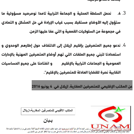
4. نحمل السلطة المحلية و الجماعة الترابية تامدا نومرصيد مسؤولية ما
ستؤِول إليه الأوضاع مستقبلا بسبب غياب الإرادة في حل المشكل و التمادي
في مجموعة من السلوكيات القمعية و التي عفا عليها الزمن.
ندعو جميع المتصرفين بإقليم ازيلال إلى الالتفاف حول إطارهم الوحدوي و
استعدادنا لتبني جميع الملفات التي تهم أوضاع المتصرفين المهنية بالإدارات
العمومية و الجماعات الترابية بالإقليم و انفتاحنا على جميع الحساسيات
النقابية نصرة للقضايا العادلة للمتصرفين بالإقليم”.
عن المكتب الإقليمي للمتصرفين المغاربة، ازيلال في 4 يونيو 2016