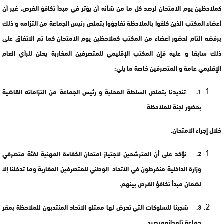
كملاحظين يوم الامتحان لرصد كل ما من شأنه أن يؤثر في مبدأ تكافؤ الفرص، غير أن
أعضاء المكتب الذين كلفوا بالملاحظة تفاجِؤوا بتملص رئيس الجماعة من التزامه و ذلك
برفضه التام لحضور اعضاء من المكتب كملاحظين يوم الامتحان كما تم الاتفاق على
ذلك سابقا و عليه فإن المكتب الإقليمي للمتصرفين المغاربة يعلن للرأي العام
الإقليمي عامة و المتصرفين خاصة ما يلي:
1. تنديدنا بتملص السلطة المحلية و رئيس الجماعة من التزاماته القاضية
بحضور لجنة للملاحظة
خلال إجراء الامتحان.
2. نؤكد على أن المترشحين لاجتياز امتحان الكفاءة المهنية لفئة متصرفي
وزارة الداخلية منخرطون في الاتحاد الوطني للمتصرفين المغاربة وما تدخلنا إلا
لضمان مبدأ تكافؤ الفرص بينهم.
3. شجبنا للسلوكات التي تعرض لها ممثلو الاتحاد المنتدبون للملاحظة بمقر
جماعة تامدانومرصيد.