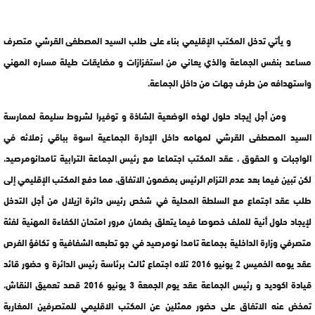
و يأتي تدخل المكتب الإقليمي بناء على طلب السيد المصطفى القرشي متصرف
مساعد بنفس الجماعة والذي يعاني من استفزازات و مضايقات طيلة مساره المهني
واستهدافه من طرف جهات من داخل الجماعة.
ومن أجل إيجاد حلول لهذه الوضعية الشاذة و توفيرا لشروط سليمة لممارسة
السيد المصطفى القرشي لمهامه داخل الإدارة الجماعية اسوة بباقي زملائه في
الواجبات و الحقوق ، عقد المكتب اجتماعا مع رئيس الجماعة الترابية تامدانومرصيد،
لكن تبين فيما بعد عدم التزام الرئيس بمضمون الاتفاق، مما دفع المكتب الإقليمي إلى
طلب عقد اجتماع مع السلطة المحلية في شخص رئيس دائرة ازيلال من أجل التدخل
لإيجاد حلول أنية للملف خصوصا فيما يتعلق بضمان مرور امتحان الكفاءة المهنية لفئة
متصرفي وزارة الداخلية بجماعة تامدا نومرصيد في جو تطبعه الشفافية و تكافؤ الفرص
عقد يومه الخميس 2 يونيو 2016 تلاه اجتماع ثالث برئاسة رئيس الدائرة و حضور قائد
قيادة اكوديد و رئيس الجماعة عقد يوم الجمعة 3 يونيو 2016 قصد تعميق النقاش،
تمخض عنه الاتفاق على حضور ممثلين عن المكتب الاقليمي للمتصرفين المغاربة