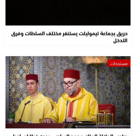
حريق بجماعة تيموليلت يستنفر مختلف السلطات وفرق
التدخل
مستجدات
صاحب الجلالة الملك محمد السادس يوجه خطابا ساميا