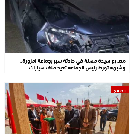
مصـ.رع سيدة مسنة في حادثة سير بجماعة امزورة..
وشبهة تورط رئيس الجماعة تعيد ملف سيارات…
مجتمع