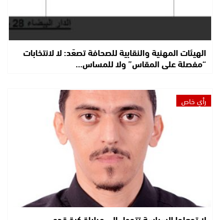
الهيئات المهنية والنقابية للصحافة تصعّد: لا لانتخابات
“مفصلة على المقاس” ولا للمساس…
رأي خاص
لا تجعلوا السياسة تتحول إلى مباراة كرة قدم.