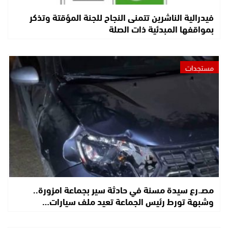
فيدرالية الناشرين تتمنى النجاح للجنة المؤقتة وتذكر
بمواقفها المبدئية ذات الصلة
مستجدات
مصـ.رع سيدة مسنة في حادثة سير بجماعة امزورة..
وشبهة تورط رئيس الجماعة تعيد ملف سيارات…