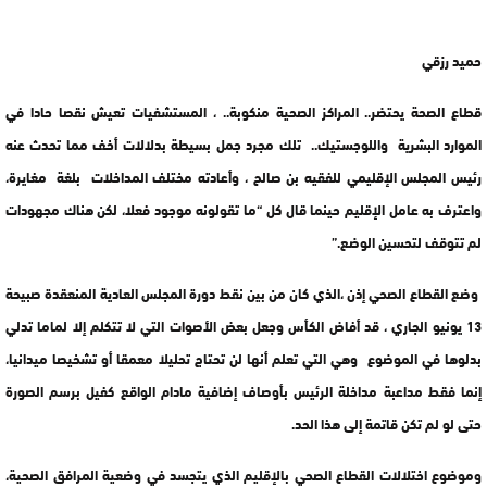
حميد رزقي
قطاع الصحة يحتضر.. المراكز الصحية منكوبة.. ، المستشفيات تعيش نقصا حادا في
الموارد البشرية واللوجستيك.. تلك مجرد جمل بسيطة بدلالات أخف مما تحدث عنه
رئيس المجلس الإقليمي للفقيه بن صالح ، وأعادته مختلف المداخلات بلغة مغايرة،
واعترف به عامل الإقليم حينما قال كل “ما تقولونه موجود فعلا، لكن هناك مجهودات
لم تتوقف لتحسين الوضع.”
وضع القطاع الصحي إذن ،الذي كان من بين نقط دورة المجلس العادية المنعقدة صبيحة
13 يونيو الجاري ، قد أفاض الكأس وجعل بعض الأصوات التي لا تتكلم إلا لماما تدلي
بدلوها في الموضوع وهي التي تعلم أنها لن تحتاج تحليلا معمقا أو تشخيصا ميدانيا،
إنما فقط مداعبة مداخلة الرئيس بأوصاف إضافية مادام الواقع كفيل برسم الصورة
حتى لو لم تكن قاتمة إلى هذا الحد.
وموضوع اختلالات القطاع الصحي بالإقليم الذي يتجسد في وضعية المرافق الصحية،