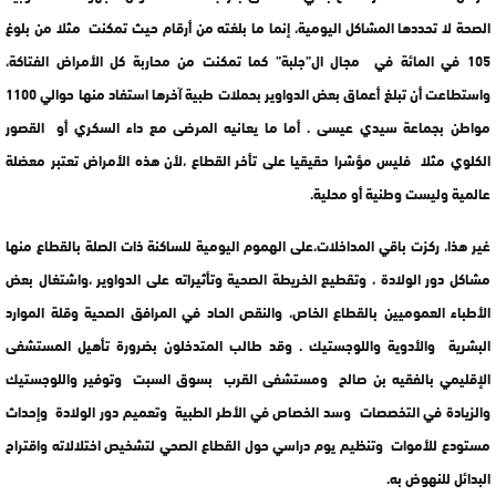
الصحة لا تحددها المشاكل اليومية، إنما ما بلغته من أرقام حيث تمكنت مثلا من بلوغ
105 في المائة في مجال ال”جلبة” كما تمكنت من محاربة كل الأمراض الفتاكة،
واستطاعت أن تبلغ أعماق بعض الدواوير بحملات طبية آخرها استفاد منها حوالي 1100
مواطن بجماعة سيدي عيسى . أما ما يعانيه المرضى مع داء السكري أو القصور
الكلوي مثلا فليس مؤشرا حقيقيا على تأخر القطاع ،لأن هذه الأمراض تعتبر معضلة
عالمية وليست وطنية أو محلية.
غير هذا، ركزت باقي المداخلات،على الهموم اليومية للساكنة ذات الصلة بالقطاع منها
مشاكل دور الولادة ، وتقطيع الخريطة الصحية وتأثيراته على الدواوير ،واشتغال بعض
الأطباء العموميين بالقطاع الخاص، والنقص الحاد في المرافق الصحية وقلة الموارد
البشرية والأدوية واللوجستيك . وقد طالب المتدخلون بضرورة تأهيل المستشفى
الإقليمي بالفقيه بن صالح ومستشفى القرب بسوق السبت وتوفير واللوجستيك
والزيادة في التخصصات وسد الخصاص في الأطر الطبية وتعميم دور الولادة وإحداث
مستودع للأموات وتنظيم يوم دراسي حول القطاع الصحي لتشخيص اختلالاته واقتراح
البدائل للنهوض به.