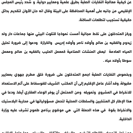
عن كيفية معالجة النفايات الصلبة بطرق علمية ومعايير دولية. و شدد رئيس المجلس
الإقليمي من جانبه على أهمية المحافظة على البيئة وقال انه حان الأوان لتقديم بدائل
حقيقية تستجيب لتطلعات الساكنة.
وركز المتدخلون على نقط مجالية أمست نموذجا للتلوث البيئي منها جماعات دار ولد
زيدوح والفقيه بن صالح وأولاد ناصر وأولاد إدريس والكرازة ودعوا إلى ضرورة تحليل
المياه العادمة لبعض المنشات الصناعية كمعمل الحليب بالفقيه بن صالح ومعمل
سوطا بأولاد عياد .
وبخصوص النفايات الصلبة اجمع المتدخلون على ضرورة خلق مطرح جهوي بمعايير
مقبولة، وقد أشار عامل الإقليم إلى أن المكتب الشريف للفوسفاط على أتم الاستعداد
للانخراط في المشروع وتمويله ومن المحتمل أن يوفر الوعاء العقاري أيضا. ودعا في
هذا الإطار كل المنتخبين والسلطات المحلية لتحمل مسؤولياتها في محاربة البلاستيك
والانخراط بقوة في هذه الحملة التي هي موضوع برنامج طموح تشرف عليه وزارة
الداخلية.
ومن اجل النهوض بالقطاع الترفيهي والرياضي والثقافي والسياحي دعا عامل الإقليم