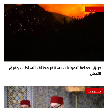
مستجدات
حريق بجماعة تيموليلت يستنفر مختلف السلطات وفرق
التدخل
مستجدات