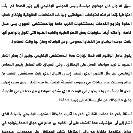
سبق له وان كان موضوع مراسلة رئيس المجلس الإقليمي إلى وزير الصحة لم يأت
اعتباطيا ،إنما فرضته احتجاجات المواطنين وبيانات المنظمات الحقوقية وارتفاع ضحايا
الحكرة وتراجع الخدمات بمستشفيات القرب عامة وبالمستشفى الجهوي ببني ملال
خاصة ، وأملته أيضا سلوكيات بعض الأطر الطبية والشبه الطبية التي تقول بالواضح أنها
بلغت مرحلة الإشباع من القطاع العمومي ومن اكراهاته وحان لها وقتُ المغادرة.
يقول عامل الإقليم لقد قمنا بزيارات عدة للمستشفى الإقليمي ،وتبين أن بعض الأطر
الطبية لا تريد مواصلة العمل على الإطلاق ، وفي السياق ذاته تساءل رئيس المجلس
الإقليمي عن مآل التقرير الذي رفعته إحدى اللجان الذي زارت مستشفى الفقيه بن
صالح وسجلت عدة غيابات في صفوف الشغيلة الطبية بما فيه الأطر ، وعن سبب إحراق
بعض الأدوية بدار ولد زيدوح في الوقت الذي يشكو المواطن من خصاص في الأدوية.
وقبل هذا وذاك عن مآل رسالته إلى وزير الصحة؟؟
أسئلة بقدر ما عمقت النقاش بقدر ما أثارت حفيظة المندوب الإقليمي بالنيابة الذي
أشار إلى أن مؤشرات عدة تكشف على أن الفقيه بن صالح في مجال الصحة يتواجد في
مراحل متقدمة مقارنة مع باقي المناطق بتراب المملكة ، وان مجهودات مندوبية