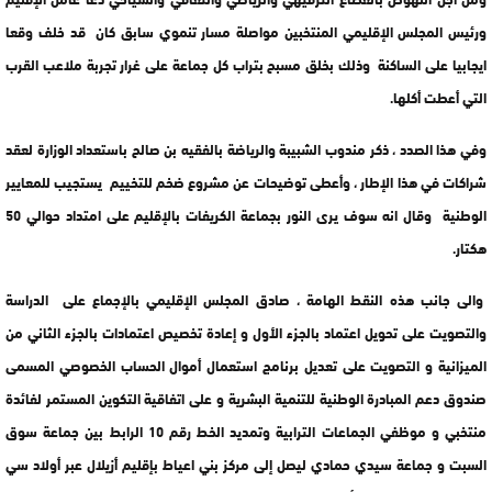
ورئيس المجلس الإقليمي المنتخبين مواصلة مسار تنموي سابق كان قد خلف وقعا
ايجابيا على الساكنة وذلك بخلق مسبح بتراب كل جماعة على غرار تجربة ملاعب القرب
التي أعطت أكلها.
وفي هذا الصدد ، ذكر مندوب الشبيبة والرياضة بالفقيه بن صالح باستعداد الوزارة لعقد
شراكات في هذا الإطار ، وأعطى توضيحات عن مشروع ضخم للتخييم يستجيب للمعايير
الوطنية وقال انه سوف يرى النور بجماعة الكريفات بالإقليم على امتداد حوالي 50
هكتار.
والى جانب هذه النقط الهامة ، صادق المجلس الإقليمي بالإجماع على الدراسة
والتصويت على تحويل اعتماد بالجزء الأول و إعادة تخصيص اعتمادات بالجزء الثاني من
الميزانية و التصويت على تعديل برنامج استعمال أموال الحساب الخصوصي المسمى
صندوق دعم المبادرة الوطنية للتنمية البشرية و على اتفاقية التكوين المستمر لفائدة
منتخبي و موظفي الجماعات الترابية وتمديد الخط رقم 10 الرابط بين جماعة سوق
السبت و جماعة سيدي حمادي ليصل إلى مركز بني اعياط بإقليم أزيلال عبر أولاد سي