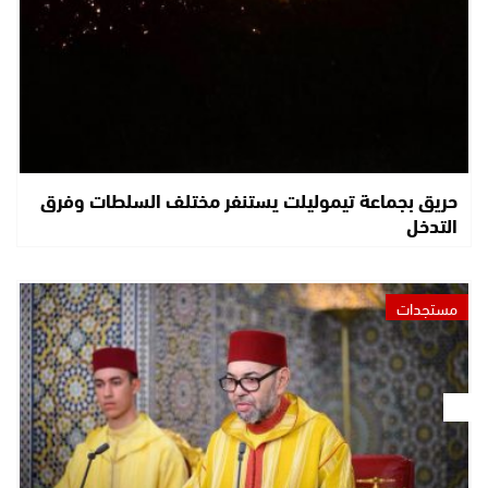
حريق بجماعة تيموليلت يستنفر مختلف السلطات وفرق
التدخل
مستجدات