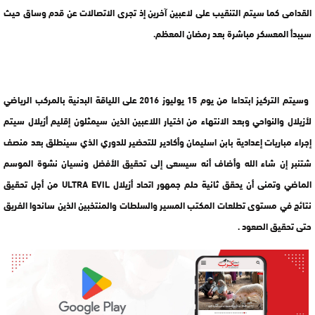
القدامى كما سيتم التنقيب على لاعبين آخرين إذ تجرى الاتصالات عن قدم وساق حيث
سيبدأ المعسكر مباشرة بعد رمضان المعظم.
وسيتم التركيز ابتداءا من يوم 15 يوليوز 2016 على اللياقة البدنية بالمركب الرياضي
لأزيلال والنواحي وبعد الانتهاء من اختيار اللاعبين الذين سيمثلون إقليم أزيلال سيتم
إجراء مباريات إعدادية بابن اسليمان وأكادير للتحضير للدوري الذي سينطلق بعد منصف
شتنبر إن شاء الله وأضاف أنه سيسعى إلى تحقيق الأفضل ونسيان نشوة الموسم
الماضي وتمنى أن يحقق ثانية حلم جمهور اتحاد أزيلال ULTRA EVIL من أجل تحقيق
نتائج في مستوى تطلعات المكتب المسير والسلطات والمنتخبين الذين ساندوا الفريق
حتى تحقيق الصعود .