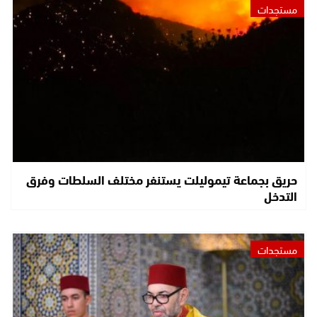
مستجدات
حريق بجماعة تيموليلت يستنفر مختلف السلطات وفرق
التدخل
مستجدات