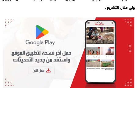
ببني ملال للتشريح .