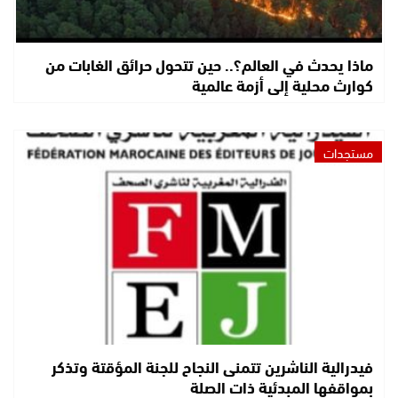
ماذا يحدث في العالم؟.. حين تتحول حرائق الغابات من
كوارث محلية إلى أزمة عالمية
مستجدات
فيدرالية الناشرين تتمنى النجاح للجنة المؤقتة وتذكر
بمواقفها المبدئية ذات الصلة