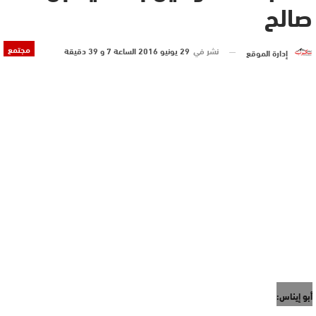
صالح
مجتمع
نشر في
29 يونيو 2016 الساعة 7 و 39 دقيقة
إدارة الموقع
أبو إيناس: