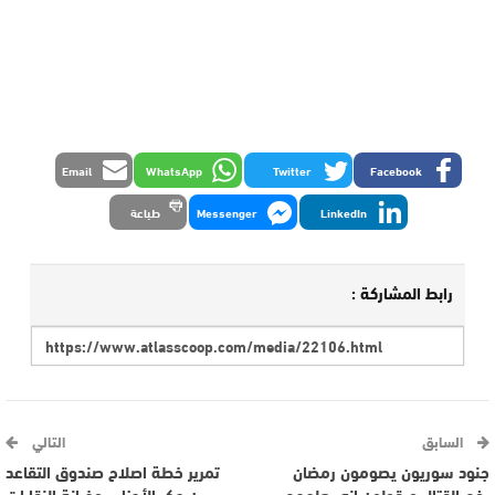
Email
WhatsApp
Twitter
Facebook
LinkedIn
Messenger
طباعة
رابط المشاركة :
السابق
التالي
جنود سوريون يصومون رمضان
تمرير خطة اصلاح صندوق التقاعد
رغم القتال ويقولون إنه يعلمهم
بين مكر الأحزاب وخيانة النقابات