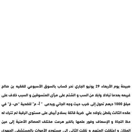
صبيحة يوم الأربعاء 29 يونيو الجاري نحر كساب بالسوق الأسبوعي للفقيه بن صالح
غريمه بعدما تبادلا وابلا من السب و الشتم على مرآى المتسوقين و السبب خلاف على
مبلغ 1000 درهم تحول إلى ضرب حيث وجه الجاني ويدعى ” أ- م” للضحية “ص- خ” في
عقده الثالث يقطن باولاد علي ضربة قاتلة بسلاح أبيض على مستوى الرقبة لم تترك له
حظ النجاة و الإسعاف وفور علمها بالخبر هرعت مختلف المصالح الأمنية إلى عين
المكان و اعتقلت المتهم و نقلت الثاني إلى مستودع الأموات بالمستشفى الجهوي