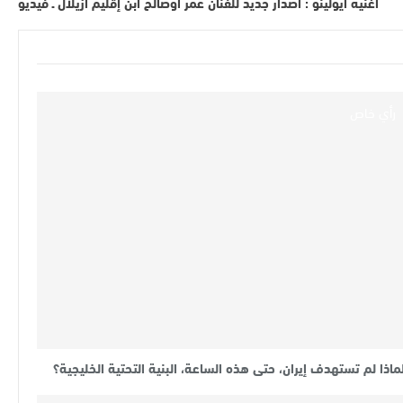
أغنية أيولينو : اصدار جديد للفنان عمر أوصالح ابن إقليم أزيلال ـ فيديو
رأي خاص
ماذا لم تستهدف إيران، حتى هذه الساعة، البنية التحتية الخليجية؟