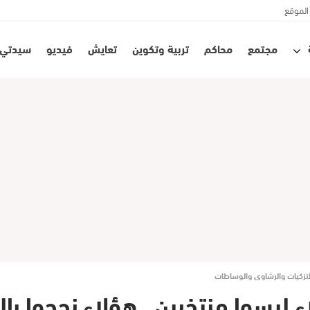
الموقع
مجتمع
محاكم
تربية وتكوين
تعايش
فيديو
سيدتي
التزكيات والرشاوى والوساطات
اء ليسوا منتخبين.. هؤلاء نجحوا ب