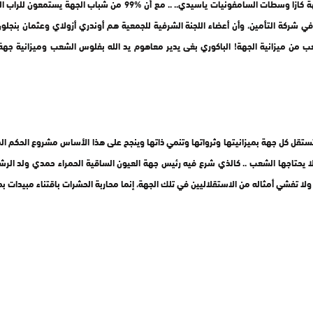
وفرص الشغل ليضمن لنفسه وأسره لقمة عيش كريمة ـ قرر الباكوري أن يطلق
 شركة التأمين، وأن أعضاء اللجنة الشرفية للجمعية هم أوندري أزولاي وعثمان بنجل
عب من ميزانية الجهة! الباكوري بغى يدير معاهوم يد الله بفلوس الشعب وميزانية جه
ة لتستقل كل جهة بميزانيتها وثرواتها وتنمي ذاتها وينجح على هذا الأساس مشروع الحكم 
 تفشي أمثاله من الاستقلاليين في تلك الجهة، إنما محاربة الحشرات باقتناء مبيدات بمبلغ يقدر بأكث