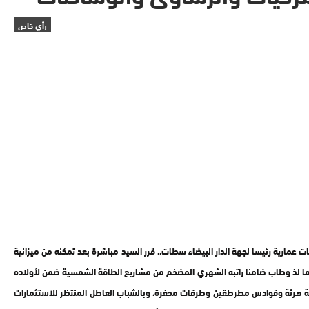
رأي خاص
عمارية رئيسا لجهة الدار البيضاء سطات.. قرر السيد مباشرة بعد تمكنه من ميزانية
يد الباكوري يقطن في ڤلل شاسعة يأكل ما لذ وطاب ضامنا راتبه الشهري المضخم من مشاريع الطاقة الشمسية ضمن لأولاده
تحيتة هرئة وقوادس مطرطقين وطرقات محفرة، وبالشباب العاطل المنتظر للاستثمارات