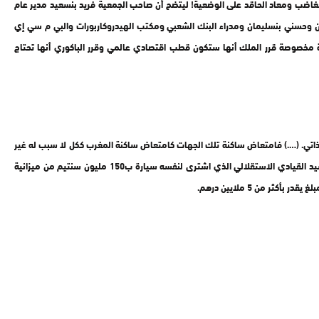
 في جهة كازا وسطات السامفونيات ياسيدي.. .. مع أن %99 من شباب الجهة يستمعون للراب الغاضب ومعاد الحاقد على الوضعية! ليتضح أن صاحب الجمعية فريد بنسعيد مدير عام
ون وحسني بنسليمان ومدراء البنك الشعبي ومكتب الهيدروكاربورات والبي م سي إي
ة مخصوصة قرر الملك أنها ستكون قطب اقتصادي عالمي وقرر الباكوري أنها تحتاج
الذاتي. (….) فامتعاض ساكنة تلك الجهات كامتعاض ساكنة المغرب ككل لا سبب له غير
إهمال حاجيات المواطنين الحقيقية وتبذير المال العام .. باسم مشاريع تنموية زائفة لا يحتاجها الشعب .. كالذي شرع فيه رئيس جهة العيون الساقية الحمراء حمدي ولد الرشيد القيادي الاستقلالي الذي اشترى لنفسه سيارة ب150 مليون سنتيم من ميزانية
ر من 5 ملايين درهم.