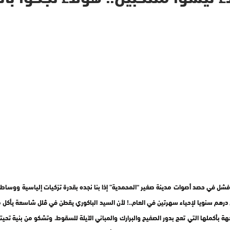
فشل في حصد أصوات مدينة صغير “المحمدية” إذا بنا نجده بقدرة تزكيات إلياسية ووساطات 
عاقد مع جمعية موسيقة “الأوركيسترا الفيلرمونية المغربية” بمبلغ 5 مليون درهم سنويا لإحياء سهرتين في العام..! لأن الس
جهة بأكملها التي تعج بدور الصفيح والبرارك والمباني الآيلة للسقوط، وتشكو من بنية 