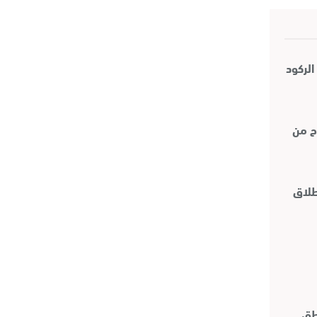
الركود
ح من
 انطلاق
اطق