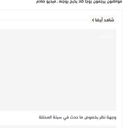
مواطنون يرجمون زوجا كاد يذبح زوجته ـ فيديو صادم
شاهد أيضا
رأي خاص
وجهة نظر بخصوص ما حدث في سبتة المحتلة