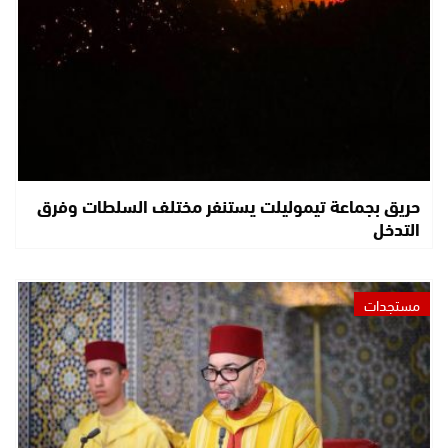
حريق بجماعة تيموليلت يستنفر مختلف السلطات وفرق
التدخل
مستجدات