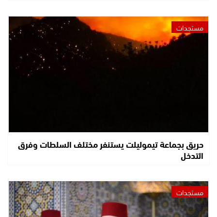
مستجدات
حريق بجماعة تيموليلت يستنفر مختلف السلطات وفرق
التدخل
مستجدات