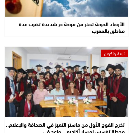
الأرصاد الجوية تحذر من موجة حر شديدة تضرب عدة
مناطق بالمغرب
تربية وتكوين
تخرج الفوج الأول من ماستر التميز في الصحافة والإعلام..
محطة تؤسس لمسار أكاديمي واعد في…