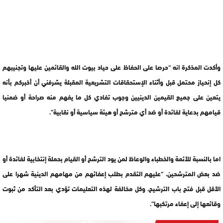
وأكدت المذكرة انه “حرصا على الحفاظ على حياد بيوت الله والقائمين عليها وتجنيبهم
كل إنحياز محتمل قبل وأثناء الإستحقاقات التشريعية المقبلة يشرفني أن أخبركم بأنه
يتعين على جميع القيمين الدينيين وجوب تفادي كل ما يفهم منه صراحة أو ضمنيا
قيامهم بدعاية لفائدة أو ضد أي مترشح أو هيئة سياسية أو نقابية”.
اما بالنسبة للأئمة والخطباء والوعاظ لمن يود الترشح أو القيام بحملة إنتخابية لفائدة أو
ضد بعض المترشحين، “عليهم التقدم بطلب إعفائهم من مهامهم الدينية شهرا على
الأقل قبل فتح باب الترشيح، وكل مخالفة لهذه التعليمات تؤدي بعد التأكد من ثبوت
وقائعها إلى إعفاء مرتكبها”.