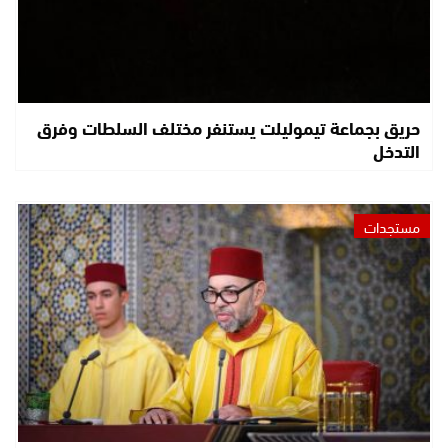
حريق بجماعة تيموليلت يستنفر مختلف السلطات وفرق
التدخل
مستجدات