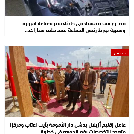
مصـ.رع سيدة مسنة في حادثة سير بجماعة امزورة..
وشبهة تورط رئيس الجماعة تعيد ملف سيارات…
مجتمع
عامل إقليم أزيلال يدشن دار الأمومة بآيت اعتاب ومركزا
متعدد التخصصات بفم الجمعة في خطوة…