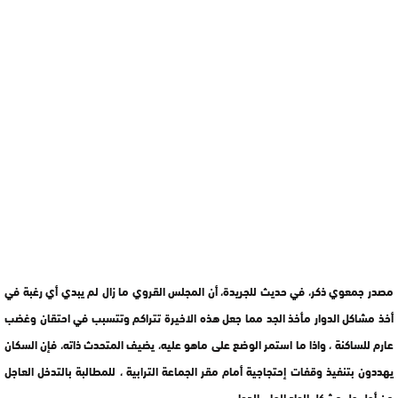
مصدر جمعوي ذكر، في حديث للجريدة، أن المجلس القروي ما زال لم يبدي أي رغبة في
أخذ مشاكل الدوار مأخذ الجد مما جعل هذه الاخيرة تتراكم وتتسبب في احتقان وغضب
عارم للساكنة ، واذا ما استمر الوضع على ماهو عليه، يضيف المتحدث ذاته، فإن السكان
يهددون بتنفيذ وقفات إحتجاجية أمام مقر الجماعة الترابية ، للمطالبة بالتدخل العاجل
من أجل حل مشكل الواد الحار بالدوار .