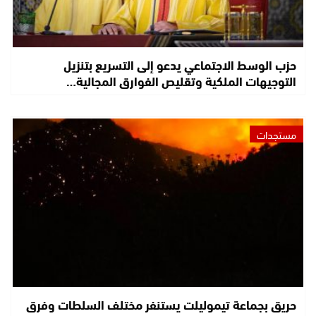
حزب الوسط الاجتماعي يدعو إلى التسريع بتنزيل
التوجيهات الملكية وتقليص الفوارق المجالية…
مستجدات
حريق بجماعة تيموليلت يستنفر مختلف السلطات وفرق