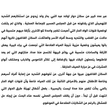
عبر عدد كبير من سكان دوار اولاد عبد النبي بدار ولد زيدوح عن استنكارهم الشديد
للتهميش الذي يلاقونه من قبل المجلس المسير للجماعة المحلية ، والذي لم يلتفت
لوضعية قنوات الواد الحار التي أصبحت تنفجر واحدة تلو الأخرى بأزقة حيهم متسببة في
حالات من الغضب والتنديد وسط أفراد الأسر والعائلات. السكان الغاضبون ذكروا أنهم
باتوا يعيشون وضعية مزرية نتيجة المياه العادمة التي تجمعت في برك كبيرة ببعض
الأزقة والساحات متسببة في روائح كريهة تكتسح منذ مدة، منازلهم التي لم يعد
قاطنوها يتحملون البقاء فيها بالإضافة إلى تكاثر الناموس والذباب ومختلف أنواع
الحشرات في عز حرارة الصيف الحارقة .
السكان الغاضبون عبروا من جهة أخرى، عن تخوفهم الشديد من إصابة أفراد أسرهم
وخاصة الأطفال منهم بالأمراض الناتجة عن تلك المياه خاصة وأن قنوات الواد الحار
بالحي بدأت تنفجر منذ مدة ليست باليسيرة ، بفعل أشغال تهيئة طرق الدوار التي
انتهت قبل أن تبدأ ، دون أن يكلف المجلس المحلي نفسه عناء البحث عن إيجاد حل
للمشكل بالرغم من الشكايات المقدمة في الموضوع.