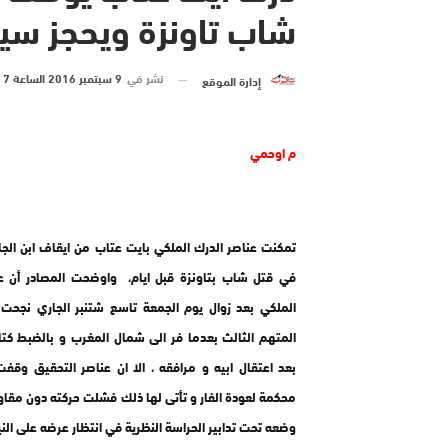
شاب تاونزة ويحجز سي
نشر في
9 سبتمبر 2016 الساعة 7 و 35 دقيقة
إدارة الموقع
م اوحمي
تمكنت عناصر الدرك الملكي بايت عتاب من ايقاف ابن الجا
في قتل شاب بتاونزة قبل ايام، واوضحت المصادر أن عن
الملكي بعد زوال يوم الجمعة تاسع شتنبر الجاري نجحت
المتهم الثالث بعدما فر الى شمال المغرب و بالضبط كتام
بعد اعتقال ابيه و مرافقه ، الا ان عناصر التحقيق وق
محكمة لعودة الفار و تأتى لها ذلك فشلت حركته دون مقا
وضعه تحت تدابير الحراسة النظرية في انتظار عرضه على الن