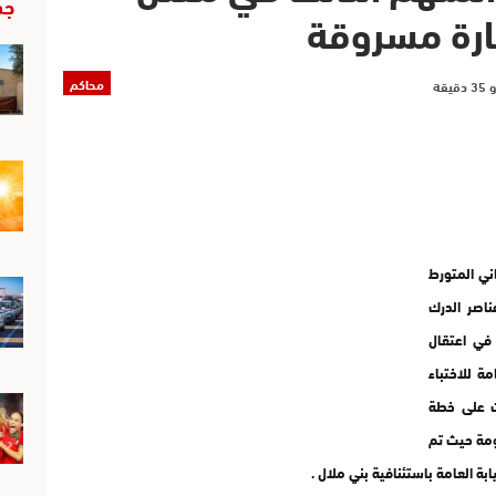
جد
ارة مسروقة
محاكم
ني المتورط
اصر الدرك
 في اعتقال
ة للاختباء
فت على خطة
ومة حيث تم
يابة العامة باستئنافية بني ملال .