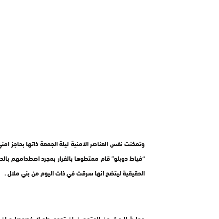
وتمكنت نفس العناصر الامنية ليلة الجمعة ذاتها بحاجز ام
“فياط دوبلو” قام ممتطوها بالفرار بمجرد اصطدامهم بالحاج
الحقيقية ليتضح انها سرقت في ذات اليوم من بني ملال .
عملية البحث عن المتهمين لن تدوم طويلا خصوصا و ان 