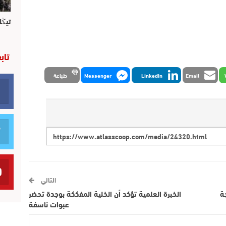
تيڭل
تاب
Email
LinkedIn
Messenger
طباعة
التالي
جة
الخبرة العلمية تؤكد أن الخلية المفككة بوجدة تحضر
عبوات ناسفة