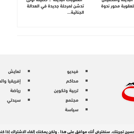
للعقوبة محور ندوة
تدشن لمرحلة جديدة في العدالة
الجنائية…
فيديو
تعايش
محاكم
إفريقيا وال
تربية وتكوين
رياضة
مجتمع
سيدتي
سياسة
حسين تجربتك. سنفترض أنك موافق على هذا ، ولكن يمكنك إلغاء الاشتراك إذا ك