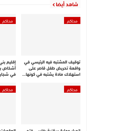
شاهد أيضا
محاكم
محاكم
توقيف المشتبه فيه الرئيسي في
إقليم بني
واقعة تحريض طفل قاصر على
أشخاص بج
استهلاك مادة يشتبه في كونها…
في شجار 
محاكم
محاكم
انهيار عمارة سكنية بفاس.. فتح
العقوبات 