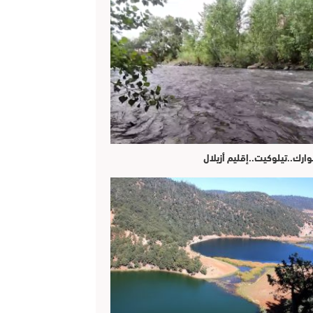
وارك..تيلوكيت..إقليم أزيلال