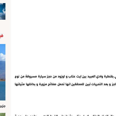
في
ني بقنطرة وادي العبيد بين ايت عتاب و اوزود من حجز سيارة مسروقة من نوع
ز و بعد التحريات تبين للمحققين انها تحمل صفائح مزورة و بداخلها مثيلتها
جزير
رجال الدرك الملكي لايت عتاب عثروا على الخيط الدي سيدلهم على هوية