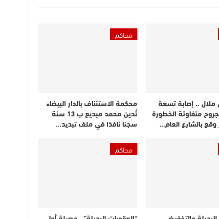
محاكم
 ملال .. إصابة تسعة
محكمة الاستئناف بالدار البيضاء
روح متفاوتة الخطورة
تُدين محمد مبديع ب 13 سنة
وقع بالشارع العام…
سجنا نافذا في ملف تبديد…
محاكم
البديلة والتخفيض
“العقوبات البديلة”.. حصيلة أولى