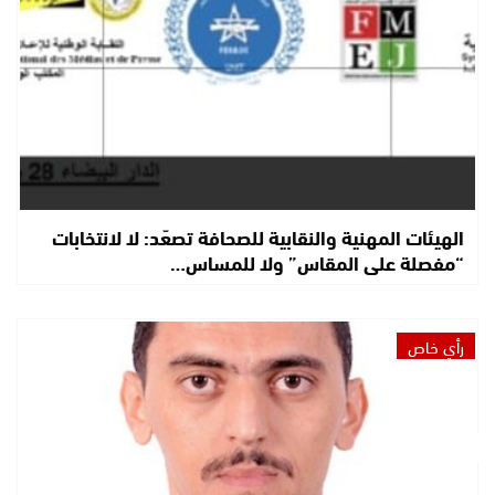
الهيئات المهنية والنقابية للصحافة تصعّد: لا لانتخابات
“مفصلة على المقاس” ولا للمساس…
رأي خاص