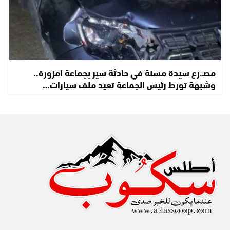
مصـ.رع سيدة مسنة في حادثة سير بجماعة امزورة..
وشبهة تورط رئيس الجماعة تعيد ملف سيارات…