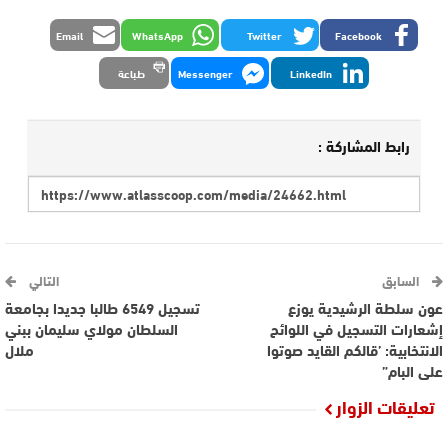
Email
WhatsApp
Twitter
Facebook
LinkedIn
Messenger
طباعة
رابط المشاركة :
السابق
التالي
عون سلطة الرشيدية يوزع
تسجيل 6549 طالبا جديدا بجامعة
إشعارات التسجيل في اللوائح
السلطان مولاي سليمان ببني
الانتخابية: ’قالكم القايد صوتوا
ملال
على البام”
تعليقات الزوار