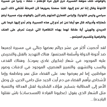
بالوقوف خلف شوهة المسيرة، خرج لأول مرة للإعلام – حصاد – وتبرأ من مسيرة
الأخونة وقال إننا لم ندع إليها، لكننا سمحنا بمرورها لأن المرحلة تقتضي ذلك (تبرير
سياسي وليس قانونيا). وإلياس العماري المتهم رقم اثنين بالوقوف وراء مسيرة ترفع
شعاراته وأدبياته، قال هو أيضا نحن لم نَدع إلى هذه المسيرة، ولم نُدع إليها، فيما نفى
الدريدي والهيني أية علاقة لهما بهذه التظاهرة التي خرجت تحرض على العنف
والكراهية وتقسيم المجتمع…
لقد أحصيت أكثر من عشر جرائم بعضها جنائي في مسيرة (جميعا
ضد أخونة الدولة وأسلمة المجتمع). هناك التهديد بالقتل والتحريض
عليه الموجود في شعار (بنكيران غادي يموت). وهناك القذف
والسب والتشهير، والتمييز العنصري، الموجود في لافتات وصور
مواطنين، إما لم يعرضوا بعد على القضاء مثل عمر وفاطمة وإما
لأشخاص برأهم القضاء من دم أيت الجيد مثل حامي الدين، بل وصل
الأمر إلى المطالبة بتسليح هؤلاء البلطجية لقتل العدالة والتنمية
مثل الشعار الذي يقول: (عطيونا الفرادة (المسدسات) باش نقتلوا
الباجدة)…