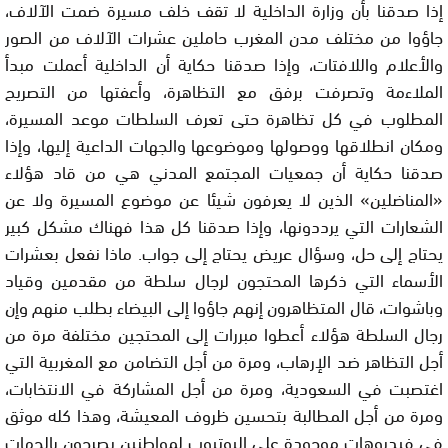
إذا صدقنا بأن وزارة الداخلية لا تقف خلف مسيرة ضمت الآلاف،
جاؤوا من مختلف مدن المغرب حاملين عشرات الآلاف من الصور
والأعلام واللافتات، وإذا صدقنا حكاية أن الداخلية أعملت مبدأ
الملاءمة وتصرفت برفق مع التظاهرة، وأعفتها من التصريح
المطلوب في كل تظاهرة حتى تعرف السلطات موعد المسيرة،
ومكان انطلاقها ووصولها وموضوعها والجهات الداعية إليها، وإذا
صدقنا حكاية أن جمعيات المجتمع المدني هي من قاد هؤلاء
«المناضلين» الذين لا يعرفون شيئا عن موضوع المسيرة ولا عن
الشعارات التي يرددونها، وإذا صدقنا كل هذا فهناك مشكل كبير
يحتاج إلى حل، وسؤال عريض يحتاج إلى جواب. ماذا نفعل بعشرات
الأسماء التي ذكرها المحتجون لرجال سلطة من مقدمين وقياد
وباشوات، قال المتظاهرون إنهم جاؤوا إلى البيضاء بطلب منهم وإن
رجال السلطة هؤلاء أعطوا مبررات إلى المحتجين مختلفة مرة من
أجل التظاهر ضد الإرهاب، ومرة من أجل التضامن مع المغربية التي
اغتصبت في السعودية، ومرة من أجل المشاركة في الانتخابات،
ومرة من أجل المطالبة بتحسين ظروف المعيشة، وهذا كله موثق
في فيديوهات موجودة على اليوتيوب لمواطنين يصرحون بالجهات