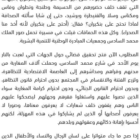
التي تقف خلف حضورهم من الحسيمة وطنجة وتطوان وفاس
ومكناس وسلا والقنيطرة وبرشيد، حتى إن شابا سألته الصحافة
لماذا تحتج على بنكيران؟ فقال: (أحتج على بنكيران لأنه أخذ منا
الصحراء). وكل هذه الحماقات قيلت في مسيرة تحمل صور الملك
محمد السادس وجمعيات المبادرة الوطنية للتنمية البشرية.
المطلوب الآن فتح تحقيق قضائي حول الجهات التي لعبت بالنار
يوم الأحد في شارع محمد السادس، وحملت آلاف المغاربة من
مدنهم وقراهم ومداشرهم إلى العاصمة الاقتصادية للتظاهرة،
ولزرع الفتنة والانقسام في المجتمع بدون احترام قانون التظاهر،
وبدون احترام القانون الجنائي، ودون احترام كرامة المغاربة سواء
الذين نصبوا عليهم واستغلوا فقرهم وجهلهم ليضحكوا عليهم
الناس وهم يقفون خلف شعارات لا يعرفون معناها، وصورا لا
يعرفون أصحابها أو الذين لم يشاركوا في هذه المهزلة، لكنهم
أحسوا بإهانة ذكائهم وعقولهم وبلدهم.
إذا صح ما جاء متواترا على لسان الرجال والنساء والأطفال الذين