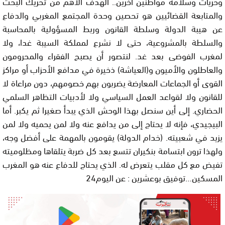
وحريات وسلامة مواطنين آخرين.. الهدف الأهم من تحريك البحث
والمتابعة القضائيين هو تحصين وحدة المجتمع المغربي والدفاع
عن هيبة الدولة وسلطة القانون وربط المسؤولية بالمحاسبة
والسلطة بالمشروعية، حتى لا نشرع لمملكة السيبة غدا، ولا
لمغرب الفوضى بعد غد. لنتصور أن يصبح الفقراء والمحرومون
والعاطلون والأميون و(العياشة) ذخيرة في مدافع الأحزاب أو مراكز
القوى أو الجماعات المعارضة يضربون بهم خصومهم، دون مراعاة لا
للقانون ولا لقواعد العمل السياسي ولا لأدبيات التظاهر السلمي
الحضاري. إلى أين سنصل بهذا الوحش الذي يبدأ صغيرا ثم يكبر. أما
البيجيدي، فإنه لا يحتاج إلى من يدافع عنه ولا لمن يحميه ولا لمن
يزيد في شعبيته. (خدام الدولة) يقومون بالمهمة على أفضل وجه،
ولهذا ترون ابتسامة بنكيران تتسع بعد كل ضربة يتلقاها ومظلوميته
تفيض مع كل مقلب يتعرض له. الذي يحتاج للدفاع عنه هو المغرب
المسكين…توفيق بوعشرين : عن اليوم24