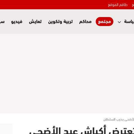
ع
طاقم الموقع
اسة
مجتمع
محاكم
تربية وتكوين
تعايش
فيديو
سي
الأضحى بدرب السلطان
 تعترض أكباش عيد الأضحى