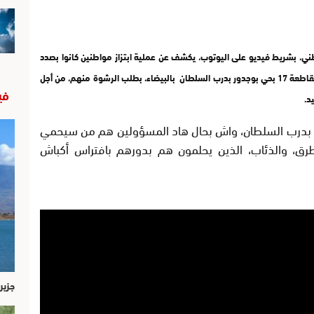
طني، بشريط فيديو على اليوتوب، يكشف عن عملية ابتزاز مواطنين كانوا بصدد
بيع أضاحي العيد، واتهم الكسابة بالصوت والصورة قائد المقاطعة 17 بحي بوجدور بدرب السلطان بالبيضاء، بطلب الرشوة منهم، من أجل
في
د.
بدرب السلطان، واش بحال هاد المسؤولين هم من سيحمي
رق، والذئاب، الذين يحلمون هم بدورهم بافتراس أكباش
جزير