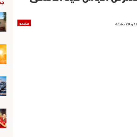
جد
مجتمع