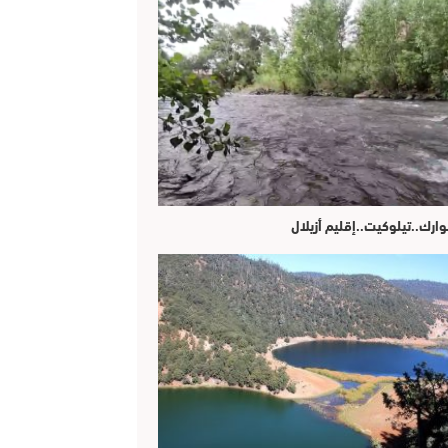
وارك..تيلوكيت..إقليم أزيلال