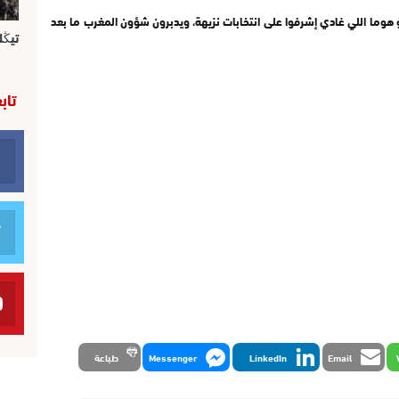
دو هوما اللي غادي إشرفوا على انتخابات نزيهة، ويدبرون شؤون المغرب ما بعد
تيڭل
تاب
Email
LinkedIn
Messenger
طباعة