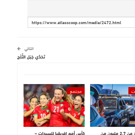
التالي
تَحَدِّي جَبَل الثَّلْج
ت
مجتمع
دخول أزيد من 2,7 مليون من
كأس أمم إفريقيا للسيدات –