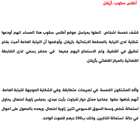
أطلس سكوب ـ أزيلال
كشف خمسة اشخاص اتصلوا بمراسل موقع أطلس سكوب هذا المساء، انهم أودعوا
شكاية لدى النيابة بالمحكمة الابتدائية بازيلال، وأوضحوا أن النيابة العامة أمرت بفتح
تحقيق في القضية، وتم الاستماع اليهم جميعا في محضر رسمي لدى الضابطة
القضائية بالمركز القضائي بأزيلال.
وأكد المشتكون الخمسة في تصريحات متطابقة، وفي الشكاية الموجهة للنيابة العامة،
أنهم شاهوا عضوا جماعيا ممثل دوار تفراوت بأيت عبدي، بمجلس زاوية احنصال، يحاول
استمالة شخص وسط السوق الاسبوعي اثنين زاوية احنصال، ويعده بالحصول على اموال
في حالة استمالة الناخبين، وذلك ب200 درهم للصوت الواحد.