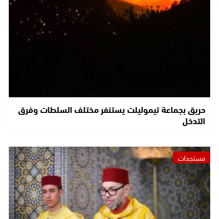
حريق بجماعة تيموليلت يستنفر مختلف السلطات وفرق
التدخل
مستجدات