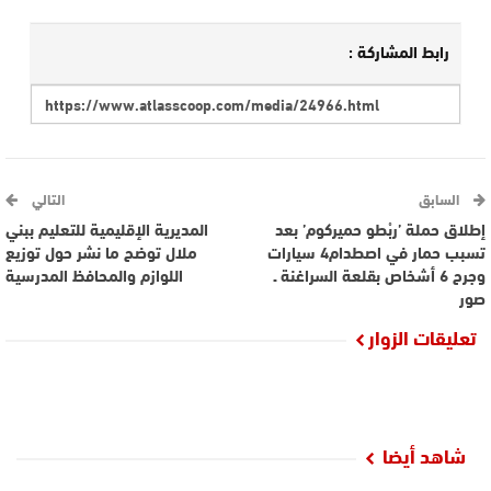
رابط المشاركة :
السابق
التالي
إطلاق حملة ’ربْطو حميركوم’ بعد
المديرية الإقليمية للتعليم ببني
تسبب حمار في اصطدام4 سيارات
ملال توضح ما نشر حول توزيع
وجرح 6 أشخاص بقلعة السراغنة ـ
اللوازم والمحافظ المدرسية
صور
تعليقات الزوار
شاهد أيضا