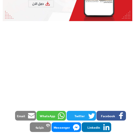
Email
WhatsApp
Twitter
Facebook
LinkedIn
Messenger
طباعة