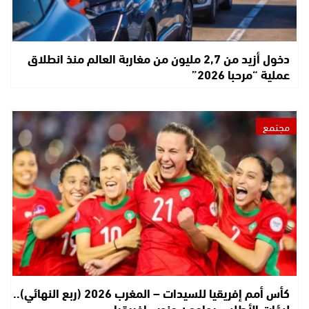
دخول أزيد من 2,7 مليون من مغاربة العالم منذ انطلاق
عملية “مرحبا 2026”
مجتمع
كأس أمم إفريقيا للسيدات – المغرب 2026 (ربع النهائي)..
لبؤات الأطلس يواجهن جنوب إفريقيا…