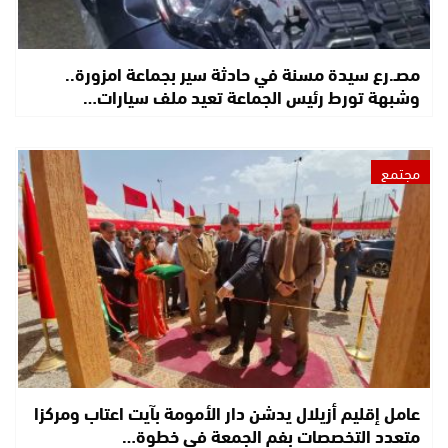
مصـ.رع سيدة مسنة في حادثة سير بجماعة امزورة..
وشبهة تورط رئيس الجماعة تعيد ملف سيارات…
مجتمع
عامل إقليم أزيلال يدشن دار الأمومة بآيت اعتاب ومركزا
متعدد التخصصات بفم الجمعة في خطوة…