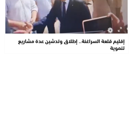
إقليم قلعة السراغنة.. إطلاق وتدشين عدة مشاريع
تنموية