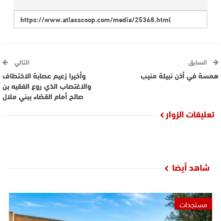
السابق
التالي
همسة في أذن نبيلة منيب
وأخيرا زعيم عصابة الاختطاف
والاغتصاب الذي روع الفقيه بن
صالح أمام القضاء ببني ملال
تعليقات الزوار
شاهد أيضا
مستجدات