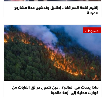
إقليم قلعة السراغنة.. إطلاق وتدشين عدة مشاريع
تنموية
مستجدات
ماذا يحدث في العالم؟.. حين تتحول حرائق الغابات من
كوارث محلية إلى أزمة عالمية