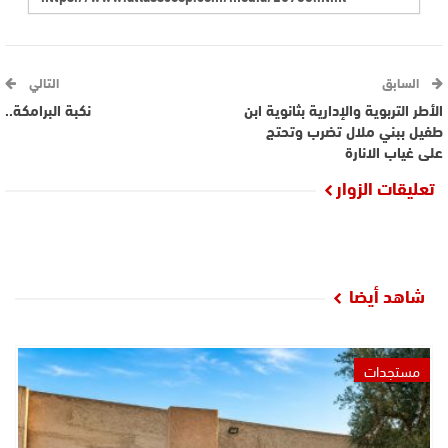
السابق
التالي
الأطر التربوية والإدارية بثانوية ابن
نكبة البرامكة..
طفيل ببني ملال تضرب وتحتج
على غياب الانارة
تعليقات الزوار
شاهد أيضا
مستجدات