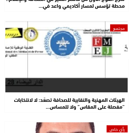
محطة تؤسس لمسار أكاديمي واعد في…
مجتمع
الهيئات المهنية والنقابية للصحافة تصعّد: لا لانتخابات
“مفصلة على المقاس” ولا للمساس…
رأي خاص