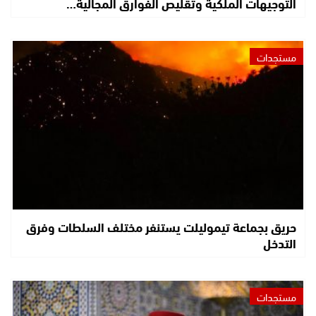
التوجيهات الملكية وتقليص الفوارق المجالية…
مستجدات
حريق بجماعة تيموليلت يستنفر مختلف السلطات وفرق
التدخل
مستجدات