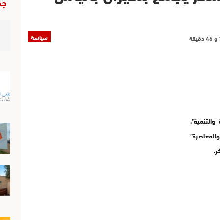
جد
سياسة
والتنمية”،
والمعاصرة”
ر.