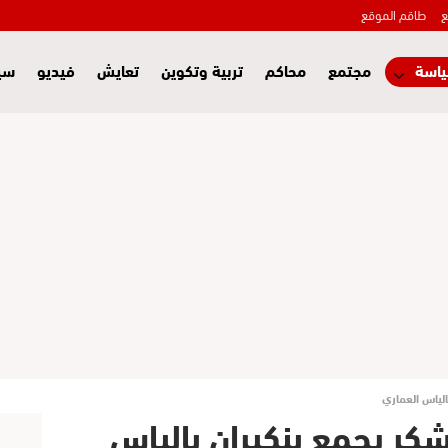
ع
طاقم الموقع
اسة
مجتمع
محاكم
تربية وتكوين
تعايش
فيديو
سي
الياس العماري
كر يجمع بنكيران بالياس