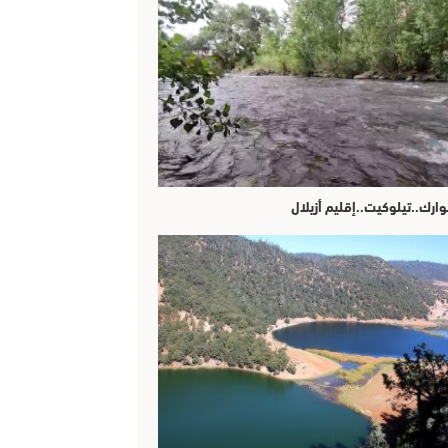
وارك..تيلوكيت..إقليم أزيلال