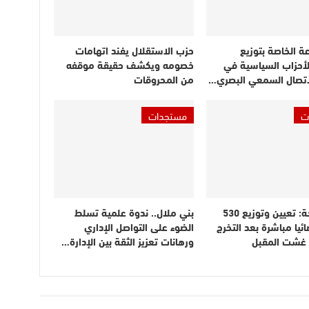
عة الخاصة بتوزيع
حزب الاستقلال يفند اتهامات
لأحزاب السياسية في
خصومه ويكشف حقيقة موقفه
اتصال السمعي البصري…
من المحروقات
ت
مستجدات
وزير الصحة: تعيين وتوزيع 530
بني ملال.. ندوة علمية تسلط
ائيا مباشرة بعد التخرج
الضوء على التواصل الإداري
ن غشت المقبل
ورهانات تعزيز الثقة بين الإدارة…