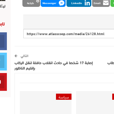
Email
LinkedIn
Messenger
طباعة
تيڭل
تاب
التالي
طاب
إصابة 17 شخصا في حادث انقلاب حافلة لنقل الركاب
بإقليم الناظور
سياسة