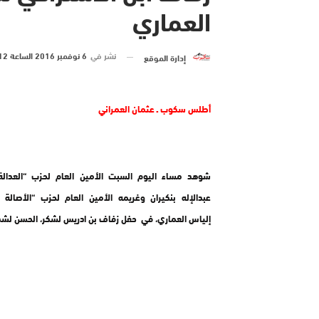
العماري
نشر في
6 نوفمبر 2016 الساعة 12 و 46 دقيقة
إدارة الموقع
أطلس سكوب ـ عثمان العمراني
شوهد مساء اليوم السبت الأمين العام لحزب “العدالة 
عبدالإله بنكيران وغريمه الأمين العام لحزب “الأصالة 
إلياس العماري، في حفل زفاف بن ادريس لشكر، الحسن لشك