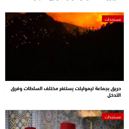
مستجدات
حريق بجماعة تيموليلت يستنفر مختلف السلطات وفرق
التدخل
مستجدات