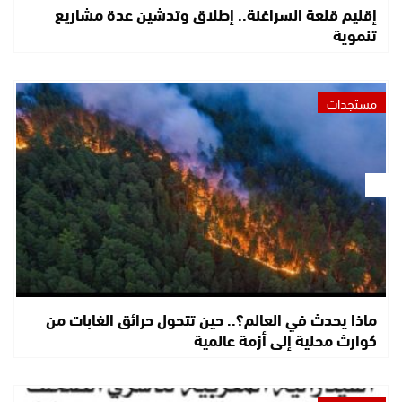
إقليم قلعة السراغنة.. إطلاق وتدشين عدة مشاريع
تنموية
مستجدات
ماذا يحدث في العالم؟.. حين تتحول حرائق الغابات من
كوارث محلية إلى أزمة عالمية