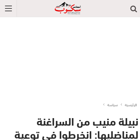
الرئيسية
سياسة
نبيلة منيب من السراغنة
لمناضليها: انخرطوا في توعية