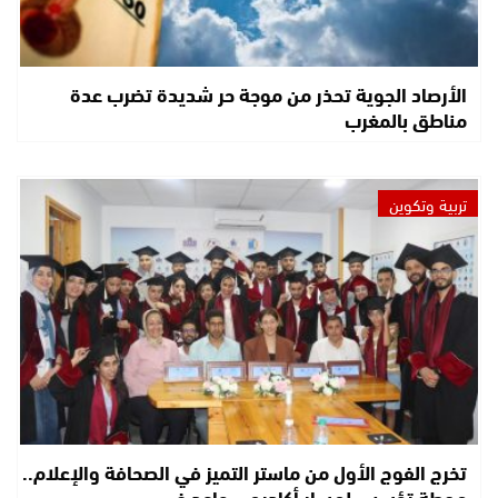
الأرصاد الجوية تحذر من موجة حر شديدة تضرب عدة
مناطق بالمغرب
تربية وتكوين
تخرج الفوج الأول من ماستر التميز في الصحافة والإعلام..
محطة تؤسس لمسار أكاديمي واعد في…