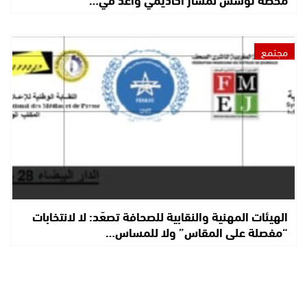
مجتمع
الهيئات المهنية والنقابية للصحافة تصعّد: لا لانتخابات
“مفصلة على المقاس” ولا للمساس…