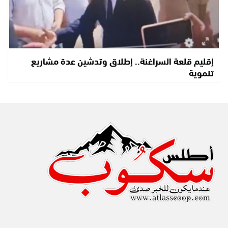
إقليم قلعة السراغنة.. إطلاق وتدشين عدة مشاريع
تنموية