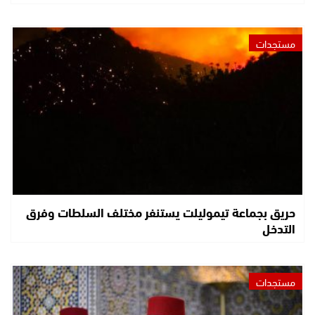
مستجدات
حريق بجماعة تيموليلت يستنفر مختلف السلطات وفرق
التدخل
مستجدات