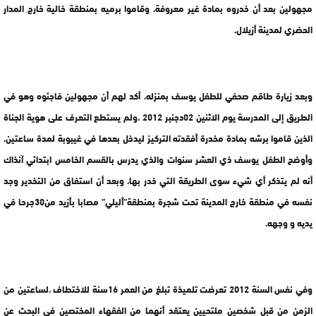
مجهولين بعد أن خدروه بمادة غير معروفة، وقاموا برميه بمنطقة خالية خارج المدار
الحضري لمدينة أزيلال.
وبعد زيارة طاقم صحفي للطفل يوسف بمنزله، أكد لهم أن مجهولين فاجئوه وهو في
الطريق إلى المدرسة يوم الاثنين 02دجنبر 2012 ،ولم يستطع التعرف على هوية الجناة
الذين قاموا برشه بمادة مخدرة أفقدته التركيز ليدخل بعدها في غيبوبة لمدة ساعتين،
وأوضح الطفل يوسف ذي العشر سنوات والذي يدرس بالقسم الخامس ابتدائي آنذاك
أنه لم يتذكر أي شيء سوى الطريقة التي خدر بها، وبعد أن استفاق من التخدير وجد
نفسه في منطقة خارج المدينة تحت شجرة بمنطقة”أليلي” مصابا بأزيد من30جرحا في
يديه و وجهه.
وفي نفس السنة 2012 تعرضت تلميذة تبلغ من العمر 16سنة للاختطاف ،لساعتين من
الزمن من قبل شخصين ملتحيين يعتقد أنهما من الفقهاء المختصين في البحث عن