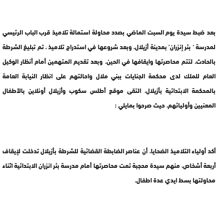
بعد ضبط سيدة يوم السبت الماضي بصدد محاولة استمالة تلاميذ قرب الباب الرئيسي
لمدرسة ‘ بئر إنزران’ بمدينة أزيلال، وبعد شروعها في استدراج تلاميذ ، تم تبليغ الشرطة
بالحادث، لتتم محاصرتها وايقافها في الحين، وبعد تقديم المتهمين أمام أنظار الوكيل
العام للملك لدى محكمة الجنايات ببني ملال واحالتهم على انظار النيابة العامة
بالمحكمة الابتدائية بأزيلال، التقى موقع أطلس سكوب وأزيلال أونلاين بالأطفال
المعنيين وأوليائهم، حيث صرحوا بمايلي :
أكد أولياء التلاميذ الضحايا، أن عناصر الضابطة القضائية للشرطة بأزيلال تدخلت لإيقاف
أربعة أشخاص، منهم سيدة محجبة تمت محاصرتها أمام مدرسة بئر انزران الابتدائية اثناء
محاولتها بسط ايدي عدة اطفال.