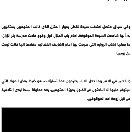
وفي سياق متصل، كشفت سيدة تقطن بجوار المنزل الذي كانت المتهمون يستقرون
به، أنها شاهدت السيدة الموقوفة، امام باب المنزل قبل وقوع حادث مدرسة بئر انزران،
ما جعلها تكذب الرواية التي صرحت بها امام الضابطة القضائية مفادها انها كانت تبحث
عن زوجها.
والخطير في الامر وما جعل الاباء يطرحون عدة تساؤلات، هو ضبط بعض المواد التي
لايتوفر عليها الا الباحثون عن الكنوز، بحوزة المتهمين، بعد محاولة بسط ايدي التلاميذ
من قبل زوجة احد الموقوفين.