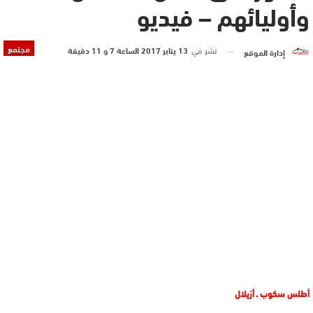
وأوليائهم – فيديو
مجتمع
نشر في
13 يناير 2017 الساعة 7 و 11 دقيقة
إدارة الموقع
أطلس سكوب ـ أزيلال