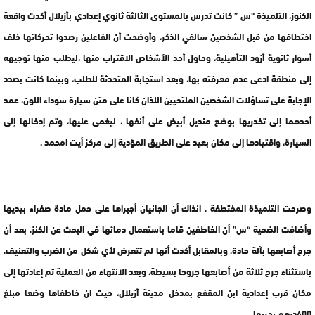
الكنوز، التلميذة “س ” كانت تدرس بالمستوى الثالثة ثانوي إعدادي بأزيلال أكدت واقعة
اختطافها من قبل الشخصين سالفي الذكر، وأوضحت أن الفاعلين رصدوا تحركاتها خلف
أسوار ثانوية أزود التأهيلية، وحاول أحد الأشخاص الاقتراب منها ،ليطلب منها توجيهه
إلى منطقة ادعى عدم معرفته بها، وبعد استجابة المتحدثة للطلب، وبينما كانت بصدد
الإجابة على تساؤلات الشخصين الملتحيين اللذان كانا على متن سيارة سوداء اللون، عمد
أحدهما إلى تخدريها بوضع منديل أبيض على أنفها ، ليغمى عليها، وتم إدخالها إلى
السيارة، واقتيادها إلى مكان بعيد على الطريق المؤدية إلى مركز أيت امحمد .
وصرحت التلميذة المختطفة ، انذاك أن الجانيان أجبراها على حمل مادة صفراء بيديها
وأضافت الضحية “س” أن الخاطفين قاما باستعمال دمائها في البحث عن الكنز، بعد أن
جرح أصابعها بآلة حادة، وبالمقابل أكدت أنها لم تتعرض لأي شكل من الضرب والتعنيف،
باستثناء جرح ثلاثة من أصابعها جروحا بسيطة، وبعد الانتهاء من العملية تم إعادتها إلى
مكان قرب إعدادية ابن المقفع بمدخل مدينة أزيلال، حيث ان خاطفاها وضعا مبلغ
400درهم بجيبها.