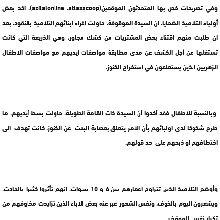
وفي تصريحات خص بها المتحدثون الموقعين(azilalonline .atlasscoop)، اكد بعض
أولياء التلاميذ الضحايا، ان السيدة الموقوفة، حاولت اغراء ابنائهم التلاميذ بالنقود، بعد
ان طلبت منهم اقتناء بعض المشتريات من كشك مجاور، وهي الذريعة التي كانت
تستغلها من أجل الكشف عن مدى مطابقة مواصفات ايديهم مع مواصفات الاطفال
الزهريين الذين يستعلمون في استخراج الكنوز.
وبالنسبة للاطفال فقد أكدوا أن السيدة ذات القامة الطويلة، حاولت بسط أيديهم، ما
طرح شكوكا لدى اوليائهم بأن الامر يتعلق بعصابة البحث عن الكنوز، كانت تهدف الى
اختطافهم او ذبحهم على حد قولهم.
وأوضح التلاميذ الذين تتراوح اعمارهم بين 6 و 10 سنوات، انهم تأثروا كثيرا بالحادث،
ويشعرون اليوم بالخوف، ونفس الشعور عبر عنه بعض الاباء الذين تزايدت مخاوفهم من
تكرار نفس الموقف.