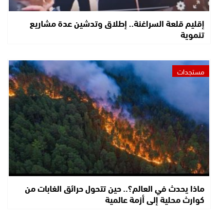
إقليم قلعة السراغنة.. إطلاق وتدشين عدة مشاريع
تنموية
مستجدات
ماذا يحدث في العالم؟.. حين تتحول حرائق الغابات من
كوارث محلية إلى أزمة عالمية