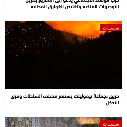
التوجيهات الملكية وتقليص الفوارق المجالية…
مستجدات
حريق بجماعة تيموليلت يستنفر مختلف السلطات وفرق
التدخل
مستجدات