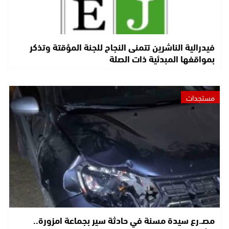
فيدرالية الناشرين تتمنى النجاح للجنة المؤقتة وتذكر
بمواقفها المبدئية ذات الصلة
مستجدات
مصـ.رع سيدة مسنة في حادثة سير بجماعة امزورة..