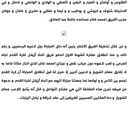
الطاوس و أولحاج و الصبار و الزهير و اللمطي و الوادي و الواصلي و لامال و في
الاحتياط شنوف و كروشي و بوطيب و و ليما و نمقلي و صابري و خلدان و جولال
مدرب الفريق امحمد فاخر مساعده حافظ عبد الصادق .
و من خلال تشكيلة الفريق الأخضر يتبين أنه دخل المباراة بجل لاعبيه الرسميين و رغم
ذلك و منذ انطلاق صفارة الشوط الأول اندفع فريق اتحاد أزيلال لكرة القدم تجاه
المرمى و لعب لاعبوه دون مركب نقص و عيناي امحمد فاخر الذي اختار مكانا خاصا به
لا تفارق عصام الشويخ و لاعبين آخرين إذ صرح لنا قبل انطلاق المباراة أن كرة القدم
تجمع بين الناس و و لولاها لما جمعتنا مباراة اليوم مع اتحاد أزيلال لكرة القدم و بدعوة
من فريقه تجرى هذه المقابلة التي هي مفتاح التواصل و قال أنه يتابع اللاعب عصام
الشويخ و دعا المكتبين المسيرين للفريقين إلى عقد شراكة و تبادل الزيارات .