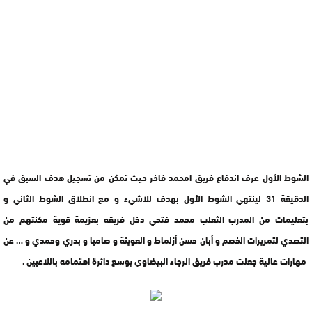
الشوط الأول عرف اندفاع فريق امحمد فاخر حيث تمكن من تسجيل هدف السبق في
الدقيقة 31 لينتهي الشوط الأول بهدف للاشيء و مع انطلاق الشوط الثاني و
بتعليمات من المدرب الثعلب محمد فتحي دخل فريقه بعزيمة قوية مكنتهم من
التصدي لتمريرات الخصم و أبان حسن أزلماط و العوينة و صامبا و بدري وحمدي و … عن
مهارات عالية جعلت مدرب فريق الرجاء البيضاوي يوسع دائرة اهتمامه باللاعبين .