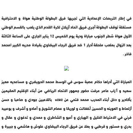
في إطار التربصات الإعدادية التي تجريها فرق البطولة الوطنية هواة و الاحترافية
مستغلة توقف البطولة أجرى فريق اتحاد أزيلال لكرة القدم الذي يلعب بالقسم الوطني
الأول هواة شطر الجنوب مباراة ودية يوم الخميس 12 يناير الجاري على الساعة الثالثة
بعد الزوال بملعب ملحقة أدرار 1 ضد فريق الرجاء البيضاوي بقيادة مدربه الكبير امحمد
فاخر .
المباراة التي أدراها حكام عصبة سوس في الوسط محمد الحويضري و مساعديه معيز
سعيد و أ‘راب عامر عرفت حضور جمهور الاتحاد الرياضي من أبناء الإقليم المقيمين
بأكادير و دخل أبناء المدرب محمد فتحي عن uzaz باللاعبين جودي و صامبا و حسن
أزلماط و العوينه و الحسين أـفغالت و لوريكا و عصام الشويخ و أمادو و أشرف و بوعبيد
فرني في الاحتياط الخليل و الهباري و أعبو و الشاطري و حمدي و تدغوي و عقال و
بدري و مستور و قرطبي و بعلا عن فريق الرجاء البيضاوي علوش و هاشمي و جبيرة و